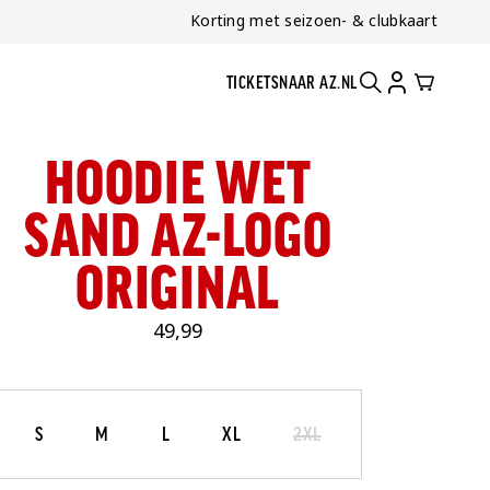
Korting met seizoen- & clubkaart
TICKETS
NAAR AZ.NL
ZOEKEN
ACCOUNT
CART
HOODIE WET
SAND AZ-LOGO
ORIGINAL
49,99
Maat
Selecteer je maat
S
M
L
XL
2XL