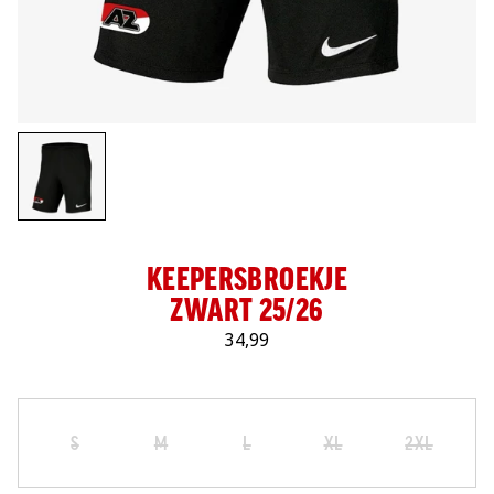
LOG IN
KEEPERSBROEKJE
ZWART 25/26
34,99
Maat
Selecteer je maat
S
M
L
XL
2XL