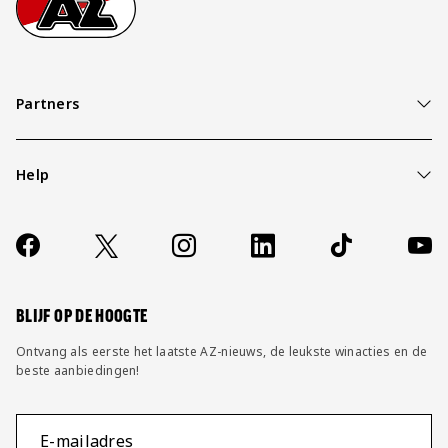
Partners
Help
Over ons
Contact
Socials
https://www.facebook.com/AZAlkmaar
X
Instagram
LinkedIn
TikTok
YouT
FAQ
Wijzig privacy instellingen
BLIJF OP DE HOOGTE
Ontvang als eerste het laatste AZ-nieuws, de leukste winacties en de
beste aanbiedingen!
E-mailadres