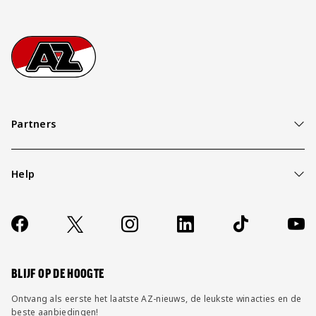
Footer
Ga naar onze homepage
Partners
Help
Over ons
Contact
Socials
https://www.facebook.com/AZAlkmaar
X
Instagram
LinkedIn
TikTok
YouT
FAQ
Wijzig privacy instellingen
BLIJF OP DE HOOGTE
Ontvang als eerste het laatste AZ-nieuws, de leukste winacties en de
beste aanbiedingen!