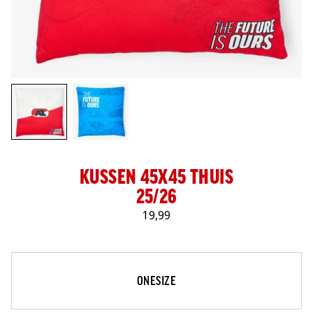
LOG IN
KUSSEN 45X45 THUIS
25/26
19,99
Maat
Selecteer je maat
ONESIZE