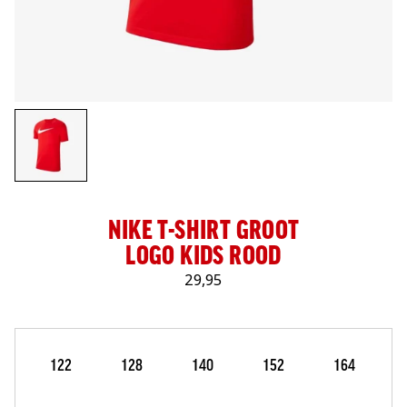
LOG IN
NIKE T-SHIRT GROOT
LOGO KIDS ROOD
29,95
Maat
Selecteer je maat
122
128
140
152
164