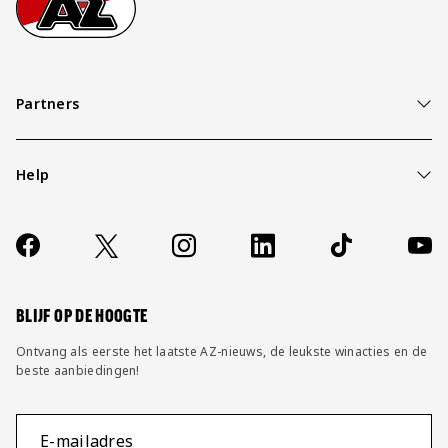
Partners
Help
Over ons
Contact
Socials
https://www.facebook.com/AZAlkmaar
X
Instagram
LinkedIn
TikTok
YouT
FAQ
Wijzig privacy instellingen
BLIJF OP DE HOOGTE
Ontvang als eerste het laatste AZ-nieuws, de leukste winacties en de
beste aanbiedingen!
E-mailadres