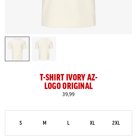
LOG IN
T-SHIRT IVORY AZ-
LOGO ORIGINAL
39,99
Maat
Selecteer je maat
S
M
L
XL
2XL