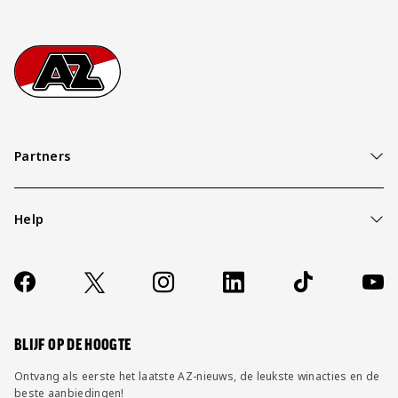
Footer
Ga naar onze homepage
Partners
Help
Over ons
Contact
Socials
https://www.facebook.com/AZAlkmaar
X
Instagram
LinkedIn
TikTok
YouT
FAQ
Wijzig privacy instellingen
BLIJF OP DE HOOGTE
Ontvang als eerste het laatste AZ-nieuws, de leukste winacties en de
beste aanbiedingen!