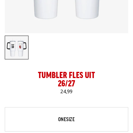
LOG IN
TUMBLER FLES UIT
26/27
24,99
Maat
Selecteer je maat
ONESIZE