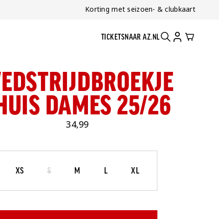
Korting met seizoen- & clubkaart
TICKETS
NAAR AZ.NL
ZOEKEN
ACCOUNT
CART
EDSTRIJDBROEKJE
HUIS DAMES 25/26
34,99
Maat
Selecteer je maat
XS
S
M
L
XL