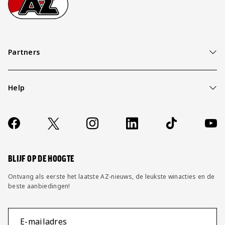
Partners
Help
Over ons
Contact
Socials
https://www.facebook.com/AZAlkmaar
X
Instagram
LinkedIn
TikTok
YouT
FAQ
Wijzig privacy instellingen
BLIJF OP DE HOOGTE
Ontvang als eerste het laatste AZ-nieuws, de leukste winacties en de
beste aanbiedingen!
E-mailadres