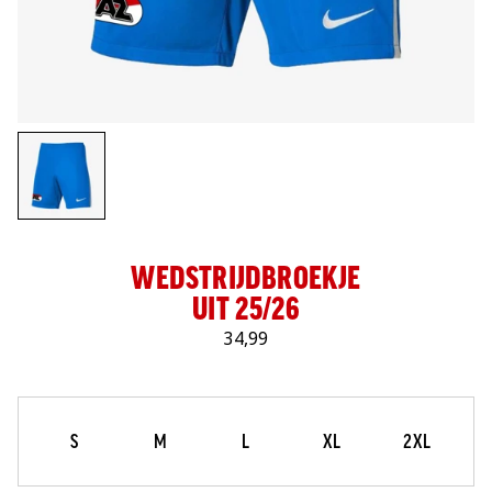
LOG IN
WEDSTRIJDBROEKJE
UIT 25/26
34,99
Maat
Selecteer je maat
S
M
L
XL
2XL