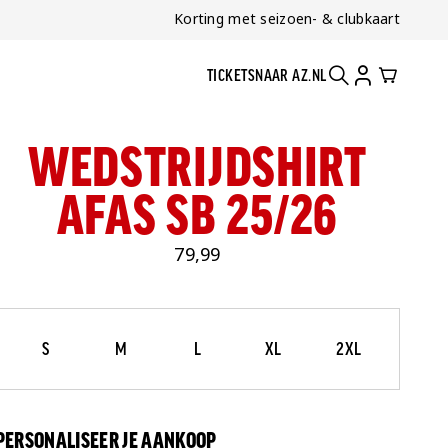
Korting met seizoen- & clubkaart
TICKETS
NAAR AZ.NL
ZOEKEN
ACCOUNT
CART
WEDSTRIJDSHIRT
AFAS SB 25/26
79,99
Maat
Selecteer je maat
S
M
L
XL
2XL
PERSONALISEER JE AANKOOP