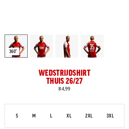
LOG IN
360°
WEDSTRIJDSHIRT
THUIS 26/27
84,99
Maat
Selecteer je maat
S
M
L
XL
2XL
3XL