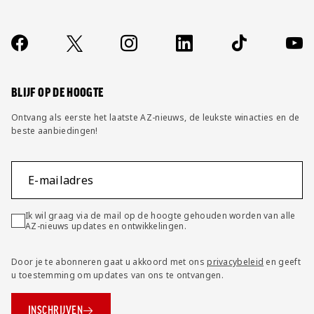
Over ons
Contact
Socials
https://www.facebook.com/AZAlkmaar
X
Instagram
LinkedIn
TikTok
YouT
FAQ
Wijzig privacy instellingen
BLIJF OP DE HOOGTE
Ontvang als eerste het laatste AZ-nieuws, de leukste winacties en de
beste aanbiedingen!
E-mailadres
Ik wil graag via de mail op de hoogte gehouden worden van alle
AZ-nieuws updates en ontwikkelingen.
Door je te abonneren gaat u akkoord met ons
privacybeleid
en geeft
u toestemming om updates van ons te ontvangen.
INSCHRIJVEN