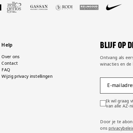
Grand
Café
Van
Gaal
BLIJF OP 
Help
Over ons
Ontvang als eer
Contact
winacties en de
FAQ
Wijzig privacy instellingen
E-mailadre
Ik wil graag
van alle AZ-
Door je te abon
ons
privacybelei