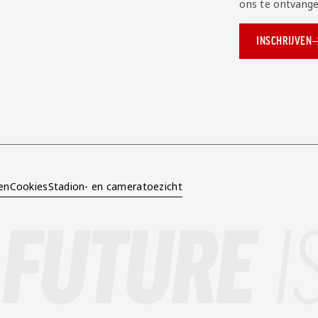
ons te ontvange
INSCHRIJVEN
ok.com/AZAlkmaar
e
en
Cookies
Stadion- en cameratoezicht