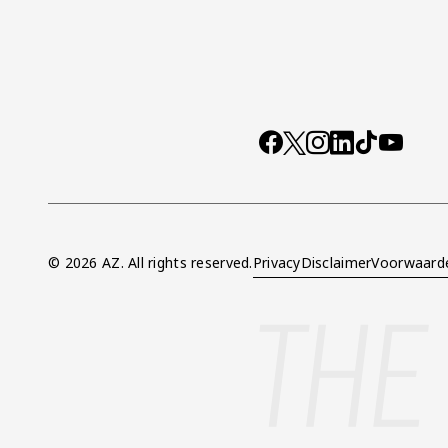
Socials
https://www.facebo
X
Instagram
LinkedIn
TikTok
YouTub
© 2026 AZ. All rights reserved.
Privacy
Disclaimer
Voorwaard
Overig