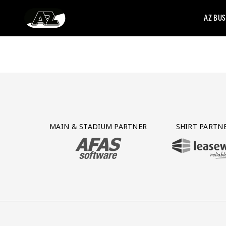
AZ BUS
Ga naar onze homepage
Partner Logos Grid
MAIN & STADIUM PARTNER
SHIRT PARTN
BEZOEK ONZE MAIN & STADIUM PARTNER 
BEZOEK ONZE SHIR
maak
ner Treffer uitzendbureau
onze partner Intal
Bezoek onze partner Four
Partner Logos Slider
Bezoek onze partner VHC Jongens
Bezoek onze partner VDK
Bezoek onze partner
Bezoek onz
B