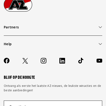
Footer
Ga naar onze homepage
Partners
Help
Over ons
Contact
Socials
https://www.facebook.com/AZAlkmaar
X
Instagram
LinkedIn
TikTok
YouT
FAQ
Wijzig privacy instellingen
BLIJF OP DE HOOGTE
Ontvang als eerste het laatste AZ-nieuws, de leukste winacties en de
beste aanbiedingen!