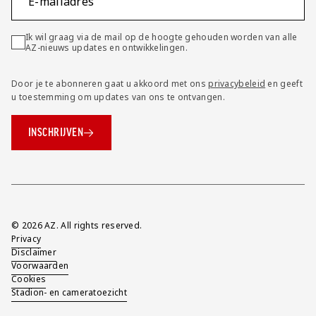
E-mailadres
Ik wil graag via de mail op de hoogte gehouden worden van alle
AZ-nieuws updates en ontwikkelingen.
Door je te abonneren gaat u akkoord met ons
privacybeleid
en geeft
u toestemming om updates van ons te ontvangen.
INSCHRIJVEN
Overig
© 2026 AZ. All rights reserved.
Privacy
Disclaimer
Voorwaarden
Cookies
Stadion- en cameratoezicht