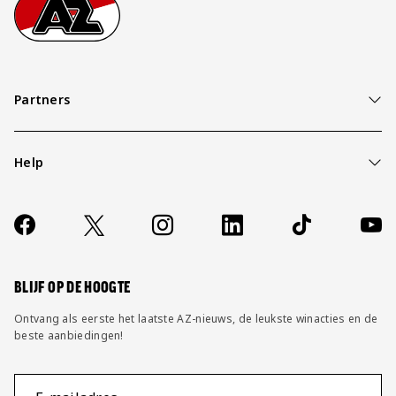
Footer
Ga naar onze homepage
Partners
Help
Over ons
Contact
Socials
https://www.facebook.com/AZAlkmaar
X
Instagram
LinkedIn
TikTok
YouT
FAQ
Wijzig privacy instellingen
BLIJF OP DE HOOGTE
Ontvang als eerste het laatste AZ-nieuws, de leukste winacties en de
beste aanbiedingen!