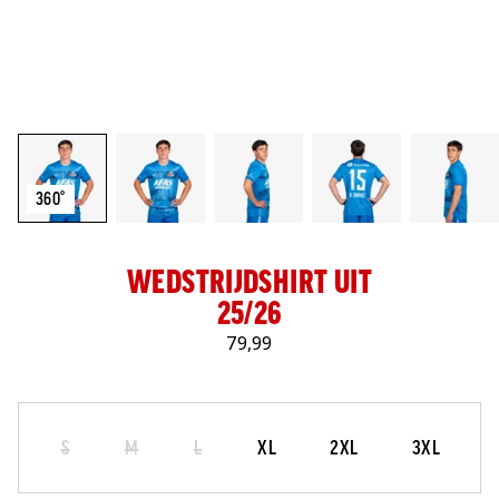
LOG IN
360°
WEDSTRIJDSHIRT UIT
25/26
79,99
Maat
Selecteer je maat
S
M
L
XL
2XL
3XL