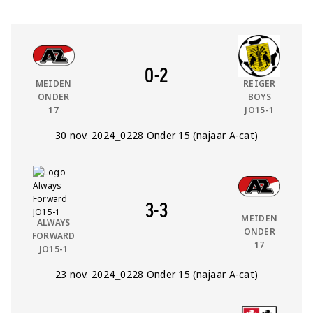
vs
Thuis Team:
Uit Team:
0
-
2
MEIDEN
REIGER
ONDER
BOYS
17
JO15-1
Datum:
30 nov. 2024
⎯
Competitie:
0228 Onder 15 (najaar A-cat)
vs
Thuis Team:
Uit Team:
3
-
3
MEIDEN
ALWAYS
ONDER
FORWARD
17
JO15-1
Datum:
23 nov. 2024
⎯
Competitie:
0228 Onder 15 (najaar A-cat)
vs
Thuis Team:
Uit Team: