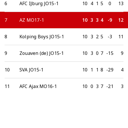
6
AFC IJburg JO15-1
10
4
1
5
0
13
7
AZ MO17-1
10
3
3
4
-9
12
8
Kolping Boys JO15-1
10
3
2
5
-3
11
9
Zouaven (de) JO15-1
10
3
0
7
-15
9
10
SVA JO15-1
10
1
1
8
-29
4
11
AFC Ajax MO16-1
10
0
3
7
-21
3