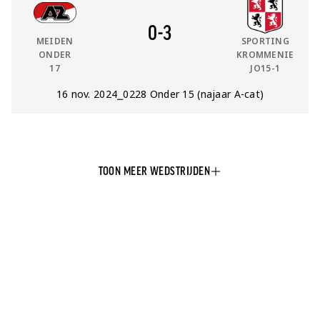
0
-
3
MEIDEN
SPORTING
ONDER
KROMMENIE
17
JO15-1
Datum:
16 nov. 2024
⎯
Competitie:
0228 Onder 15 (najaar A-cat)
TOON MEER WEDSTRIJDEN