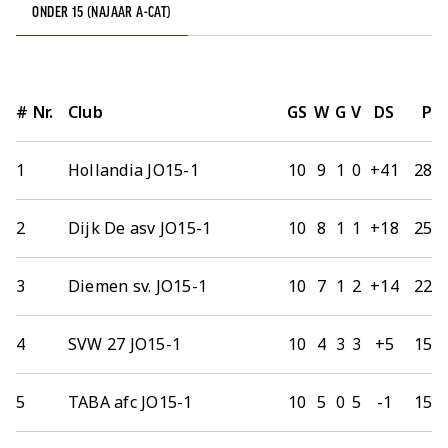
ONDER 15 (NAJAAR A-CAT)
#
Nr.
Club
GS
W
G
V
DS
P
1
Hollandia JO15-1
10
9
1
0
+41
28
2
Dijk De asv JO15-1
10
8
1
1
+18
25
3
Diemen sv. JO15-1
10
7
1
2
+14
22
4
SVW 27 JO15-1
10
4
3
3
+5
15
5
TABA afc JO15-1
10
5
0
5
-1
15