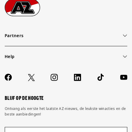
Footer
Ga naar onze homepage
Partners
Help
Over ons
Contact
Socials
https://www.facebook.com/AZAlkmaar
X
Instagram
LinkedIn
TikTok
YouT
FAQ
Wijzig privacy instellingen
BLIJF OP DE HOOGTE
Ontvang als eerste het laatste AZ-nieuws, de leukste winacties en de
beste aanbiedingen!