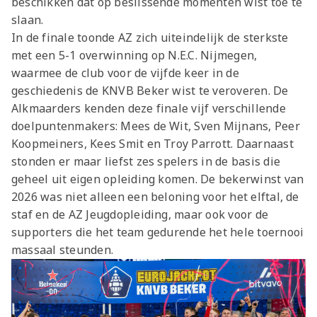
beschikken dat op beslissende momenten wist toe te
slaan.
In de finale toonde AZ zich uiteindelijk de sterkste
met een 5-1 overwinning op N.E.C. Nijmegen,
waarmee de club voor de vijfde keer in de
geschiedenis de KNVB Beker wist te veroveren. De
Alkmaarders kenden deze finale vijf verschillende
doelpuntenmakers: Mees de Wit, Sven Mijnans, Peer
Koopmeiners, Kees Smit en Troy Parrott. Daarnaast
stonden er maar liefst zes spelers in de basis die
geheel uit eigen opleiding komen. De bekerwinst van
2026 was niet alleen een beloning voor het elftal, de
staf en de AZ Jeugdopleiding, maar ook voor de
supporters die het team gedurende het hele toernooi
massaal steunden.