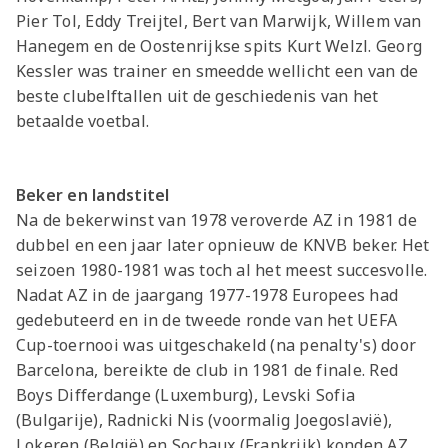
Pier Tol, Eddy Treijtel, Bert van Marwijk, Willem van
Hanegem en de Oostenrijkse spits Kurt Welzl. Georg
Kessler was trainer en smeedde wellicht een van de
beste clubelftallen uit de geschiedenis van het
betaalde voetbal.
Beker en landstitel
Na de bekerwinst van 1978 veroverde AZ in 1981 de
dubbel en een jaar later opnieuw de KNVB beker. Het
seizoen 1980-1981 was toch al het meest succesvolle.
Nadat AZ in de jaargang 1977-1978 Europees had
gedebuteerd en in de tweede ronde van het UEFA
Cup-toernooi was uitgeschakeld (na penalty's) door
Barcelona, bereikte de club in 1981 de finale. Red
Boys Differdange (Luxemburg), Levski Sofia
(Bulgarije), Radnicki Nis (voormalig Joegoslavië),
Lokeren (België) en Sochaux (Frankrijk) konden AZ