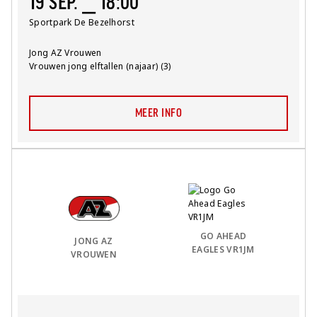
19 SEP. ⎯ 18:00
Locatie:
Sportpark De Bezelhorst
Team:
Jong AZ Vrouwen
Competitie:
Vrouwen jong elftallen (najaar) (3)
MEER INFO
Thuis Team:
vs
Uit Team:
GO AHEAD
JONG AZ
EAGLES VR1JM
VROUWEN