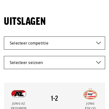
UITSLAGEN
Selecteer competitie
Selecteer seizoen
vs
Thuis Team:
Uit Team:
1
-
2
JONG AZ
JONG
VROUWEN
PSV (V)