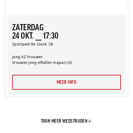
ZATERDAG
24 OKT. ⎯ 17:30
Locatie:
Sportpark Be Quick '28
Team:
Jong AZ Vrouwen
Competitie:
Vrouwen jong elftallen (najaar) (3)
MEER INFO
TOON MEER WEDSTRIJDEN