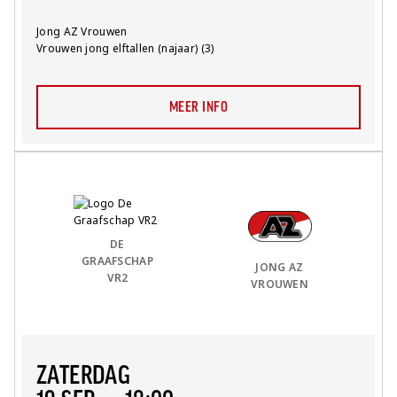
Team:
Jong AZ Vrouwen
Competitie:
Vrouwen jong elftallen (najaar) (3)
MEER INFO
Thuis Team:
vs
Uit Team:
DE
GRAAFSCHAP
JONG AZ
VR2
VROUWEN
ZATERDAG