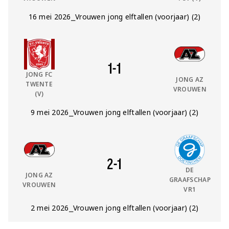
Datum:
16 mei 2026
⎯
Competitie:
Vrouwen jong elftallen (voorjaar) (2)
vs
Thuis Team:
Uit Team:
1
-
1
JONG FC
JONG AZ
TWENTE
VROUWEN
(V)
Datum:
9 mei 2026
⎯
Competitie:
Vrouwen jong elftallen (voorjaar) (2)
vs
Thuis Team:
Uit Team:
2
-
1
DE
JONG AZ
GRAAFSCHAP
VROUWEN
VR1
Datum:
2 mei 2026
⎯
Competitie:
Vrouwen jong elftallen (voorjaar) (2)