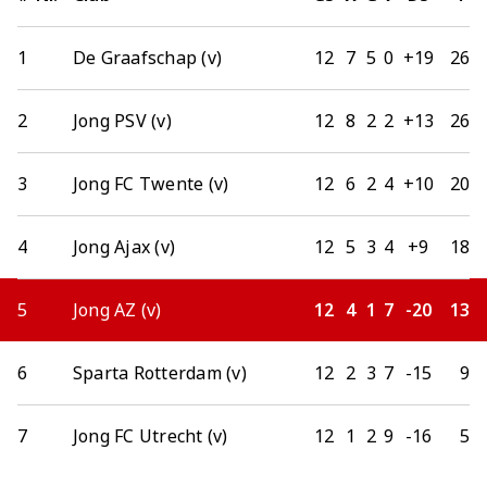
1
De Graafschap (v)
12
7
5
0
+19
26
2
Jong PSV (v)
12
8
2
2
+13
26
3
Jong FC Twente (v)
12
6
2
4
+10
20
4
Jong Ajax (v)
12
5
3
4
+9
18
5
Jong AZ (v)
12
4
1
7
-20
13
6
Sparta Rotterdam (v)
12
2
3
7
-15
9
7
Jong FC Utrecht (v)
12
1
2
9
-16
5