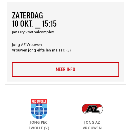
ZATERDAG
10 OKT. ⎯ 15:15
Locatie:
Jan Ory Voetbalcomplex
Team:
Jong AZ Vrouwen
Competitie:
Vrouwen jong elftallen (najaar) (3)
MEER INFO
Thuis Team:
vs
Uit Team:
JONG PEC
JONG AZ
ZWOLLE (V)
VROUWEN