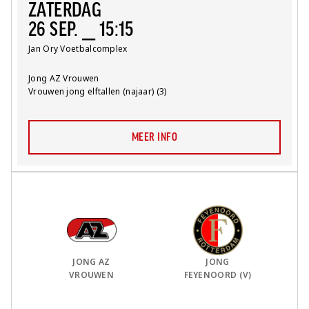
ZATERDAG
26 SEP. ⎯ 15:15
Locatie:
Jan Ory Voetbalcomplex
Team:
Jong AZ Vrouwen
Competitie:
Vrouwen jong elftallen (najaar) (3)
MEER INFO
Thuis Team:
vs
Uit Team:
JONG AZ
JONG
VROUWEN
FEYENOORD (V)