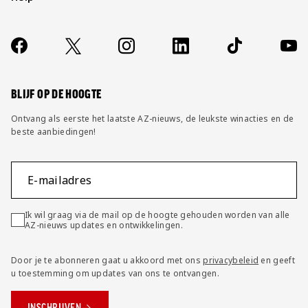
Over ons
Contact
Socials
https://www.facebook.com/AZAlkmaar
X
Instagram
LinkedIn
TikTok
YouT
FAQ
Wijzig privacy instellingen
BLIJF OP DE HOOGTE
Ontvang als eerste het laatste AZ-nieuws, de leukste winacties en de
beste aanbiedingen!
E-mailadres
Ik wil graag via de mail op de hoogte gehouden worden van alle
AZ-nieuws updates en ontwikkelingen.
Door je te abonneren gaat u akkoord met ons
privacybeleid
en geeft
u toestemming om updates van ons te ontvangen.
INSCHRIJVEN