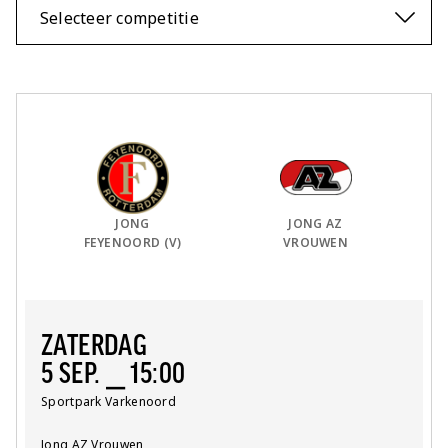
Jong AZ
Selecteer competitie
Seizoenkaart
Thuis Team:
vs
Uit Team:
JONG
JONG AZ
FEYENOORD (V)
VROUWEN
ZATERDAG
5 SEP. ⎯ 15:00
Locatie:
Sportpark Varkenoord
Team:
Jong AZ Vrouwen