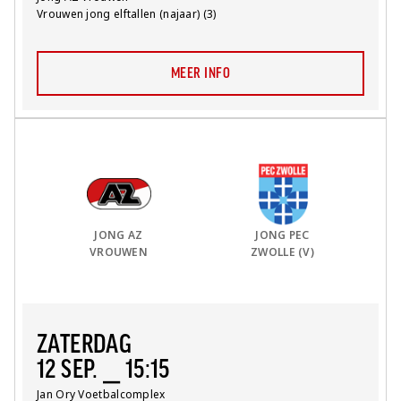
Competitie:
Vrouwen jong elftallen (najaar) (3)
MEER INFO
Thuis Team:
vs
Uit Team:
JONG AZ
JONG PEC
VROUWEN
ZWOLLE (V)
ZATERDAG
12 SEP. ⎯ 15:15
Locatie:
Jan Ory Voetbalcomplex