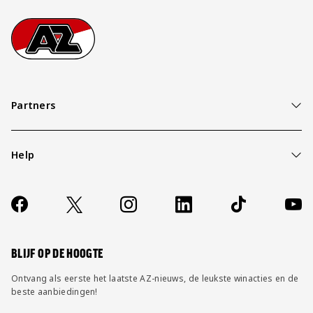
Jong AZ
Footer
Ga naar onze homepage
Seizoenkaart
Partners
Help
Over ons
Contact
Socials
https://www.facebook.com/AZAlkmaar
X
Instagram
LinkedIn
TikTok
YouT
FAQ
Wijzig privacy instellingen
BLIJF OP DE HOOGTE
Ontvang als eerste het laatste AZ-nieuws, de leukste winacties en de
beste aanbiedingen!