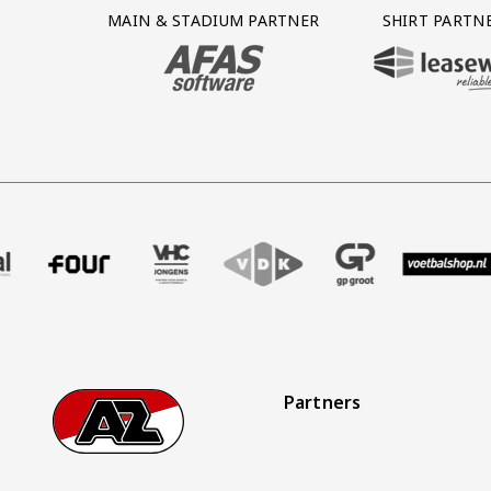
Partner Logos Grid
MAIN & STADIUM PARTNER
SHIRT PARTN
BEZOEK ONZE MAIN & STADIUM PARTNER 
BEZOEK ONZE SHIR
aak
r Treffer uitzendbureau
ze partner Intal
Bezoek onze partner Four
Partner Logos Slider
Bezoek onze partner VHC Jongens
Bezoek onze partner VDK
Bezoek onze partner 
Bezoek onze
Bez
Partners
Footer
Ga naar onze homepage