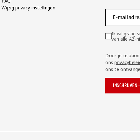
FAQ
Wijzig privacy instellingen
E-mailadre
Ik wil graag
van alle AZ-
Door je te abon
ons
privacybelei
ons te ontvange
INSCHRIJVEN
ok.com/AZAlkmaar
e