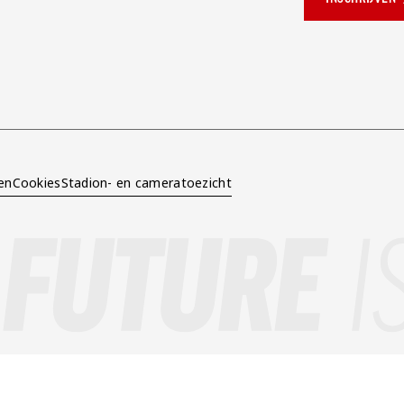
ok.com/AZAlkmaar
e
en
Cookies
Stadion- en cameratoezicht