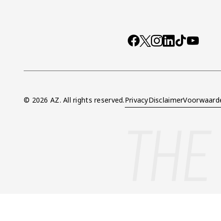
Socials
https://www.facebo
X
Instagram
LinkedIn
TikTok
YouTub
© 2026 AZ. All rights reserved.
Privacy
Disclaimer
Voorwaard
Overig