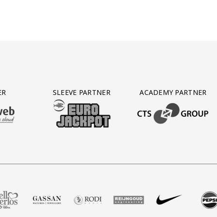
ER
SLEEVE PARTNER
ACADEMY PARTNER
AFAS SOFTWARE
T PARTNER LEASEWEB
BEZOEK ONZE SLEEVE PARTNER EUROJACKPOT
BEZOEK ONZE ACADEM
oetbalshop
artner Zell Gerlos
ek onze partner Gassan
Bezoek onze partner Rodi Media
Bezoek onze partner Reijngoud
Bezoek onze partner Nike
Bezoek onze part
Bezoek 