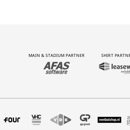
Partner Logos Grid
MAIN & STADIUM PARTNER
SHIRT PARTN
BEZOEK ONZE MAIN & STADIUM PARTNER 
BEZOEK ONZE SHIR
uitzendbureau
 Intal
e partner Four
ezoek onze partner VHC Jongens
Partner Logos Slider
Bezoek onze partner VDK
Bezoek onze partner GP Groot
Bezoek onze partner V
Bezoek onze p
Bezo