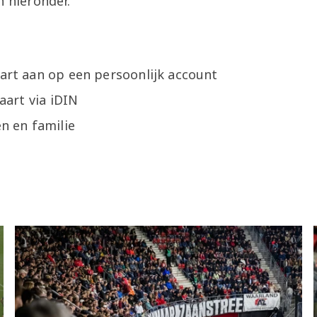
n hieronder.
art aan op een persoonlijk account
kaart via iDIN
en en familie