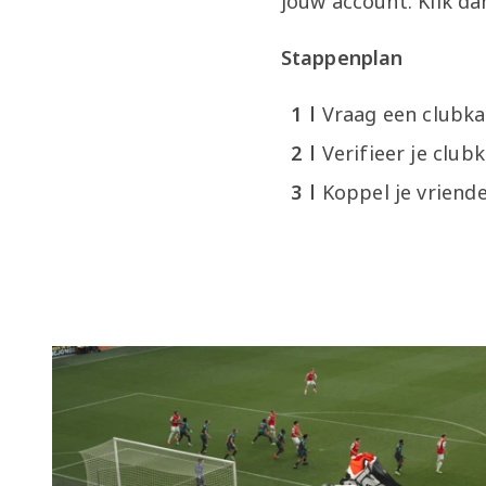
jouw account. Klik da
Stappenplan
Vraag een clubka
Verifieer je club
Koppel je vriend
Voorbereiding