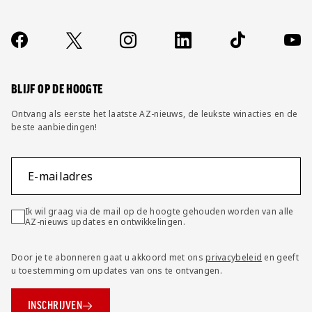
Over ons
Contact
Socials
https://www.facebook.com/AZAlkmaar
X
Instagram
LinkedIn
TikTok
YouT
FAQ
Wijzig privacy instellingen
BLIJF OP DE HOOGTE
Ontvang als eerste het laatste AZ-nieuws, de leukste winacties en de
beste aanbiedingen!
E-mailadres
Ik wil graag via de mail op de hoogte gehouden worden van alle
AZ-nieuws updates en ontwikkelingen.
Door je te abonneren gaat u akkoord met ons
privacybeleid
en geeft
u toestemming om updates van ons te ontvangen.
INSCHRIJVEN