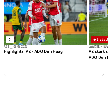
LIVEBL
AZ 1
⎯
09.08.2026
LAATSTE NIEU
Highlights: AZ - ADO Den Haag
AZ start 
ADO Den 