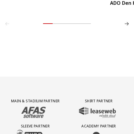
ADO Den 
Partner Logos Grid
MAIN & STADIUM PARTNER
SHIRT PARTNER
BEZOEK ONZE MAIN & STADIUM PARTNER AFAS SOFTWARE
BEZOEK ONZE SHIRT PARTNER LEAS
SLEEVE PARTNER
ACADEMY PARTNER
BEZOEK ONZE SLEEVE PARTNER EUROJACKPOT