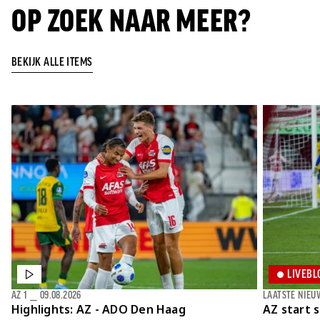
OP ZOEK NAAR MEER?
BEKIJK ALLE ITEMS
LIVEBL
AZ 1
⎯
09.08.2026
LAATSTE NIEU
Highlights: AZ - ADO Den Haag
AZ start 