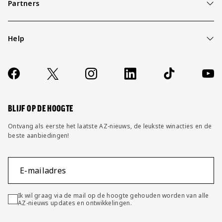
Partners
Help
Over ons
Contact
Socials
https://www.facebook.com/AZAlkmaar
X
Instagram
LinkedIn
TikTok
YouT
FAQ
Wijzig privacy instellingen
BLIJF OP DE HOOGTE
Ontvang als eerste het laatste AZ-nieuws, de leukste winacties en de
beste aanbiedingen!
E-mailadres
Ik wil graag via de mail op de hoogte gehouden worden van alle
AZ-nieuws updates en ontwikkelingen.