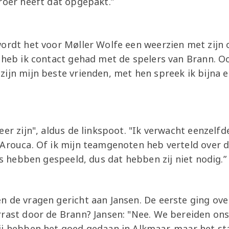
roer heeft dat opgepakt.”
wordt het voor Møller Wolfe een weerzien met zijn
k heb ik contact gehad met de spelers van Brann. O
ijn mijn beste vrienden, met hen spreek ik bijna e
eer zijn", aldus de linkspoot. "Ik verwacht eenzelf
 Arouca. Of ik mijn teamgenoten heb verteld over d
ons hebben gespeeld, dus dat hebben zij niet nodig.”
n de vragen gericht aan Jansen. De eerste ging ove
rast door de Brann? Jansen: "Nee. We bereiden ons
ij hebben het goed gedaan in Alkmaar, maar het st