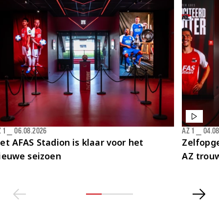
 1
⎯
06.08.2026
AZ 1
⎯
04.0
et AFAS Stadion is klaar voor het
Zelfopge
ieuwe seizoen
AZ trou