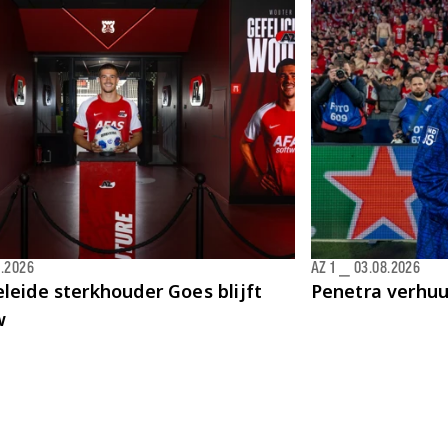
8.2026
AZ 1
⎯
03.08.2026
leide sterkhouder Goes blijft
Penetra verhu
w