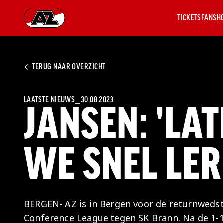
TICKETS
FANSH
Ga naar onze homepage
TERUG NAAR OVERZICHT
AZ 1
OVER
AZ
Hist
LAATSTE NIEUWS
⎯
30.08.2023
JANSEN: 'LAT
Seiz
Prij
Nieu
WE SNEL LER
Jaar
Sele
Medi
Weds
Onz
BERGEN- AZ is in Bergen voor de returnwedst
cult
Conference League tegen SK Brann. Na de 1-1