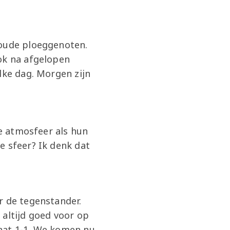
 oude ploeggenoten.
ok na afgelopen
lke dag. Morgen zijn
de atmosfeer als hun
e sfeer? Ik denk dat
r de tegenstander.
 altijd goed voor op
aat 1-1. We komen nu