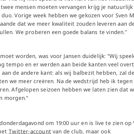
we twee mensen moeten vervangen krijg je natuurli
 duo. Vorige week hebben we gekozen voor Sven Mi
tgaande dat we meer kwaliteit zouden leveren aan d
ullen. We proberen een goede balans te vinden.”
moet worden, was voor Jansen duidelijk: "Wij speel
aag tempo en er werden aan beide kanten veel over
 aan de andere kant: als wij balbezit hebben, zal de
n we meer creëren. Na de wedstrijd heb ik tegen 
eren. Afgelopen seizoen hebben we laten zien dat w
in morgen."
donderdagavond om 19:00 uur en is live te zien op 
 het
Twitter-account
van de club, maar ook