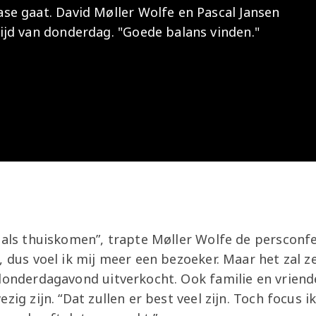
e gaat. David Møller Wolfe en Pascal Jansen
Onder 13
Praktische
Seizoenarrangement
Nieuws
Café Van
jd van donderdag. "Goede balans vinden."
informatie
Nieuws
Nieuws
Gaal
Onder 12
Nieuws
video's
Zet
Onder 11
wedstrijden
AZ
in je
Jeugdopleiding
agenda
AZ
AZ Vrouwen
Business
seizoenkaart
Jong AZ
Seizoenkaart
 als thuiskomen”, trapte Møller Wolfe de persconfe
, dus voel ik mij meer een bezoeker. Maar het zal z
 donderdagavond uitverkocht. Ook familie en vrien
zig zijn. “Dat zullen er best veel zijn. Toch focus i