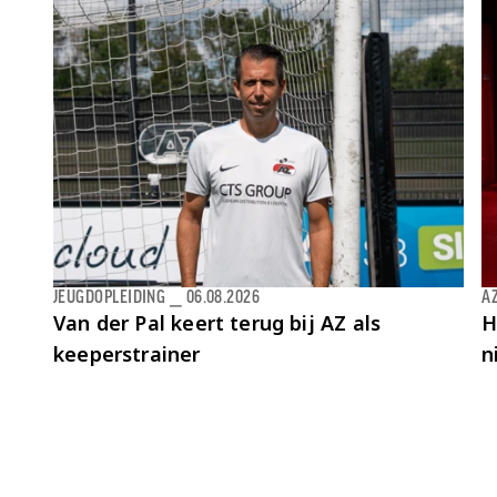
JEUGDOPLEIDING
⎯
06.08.2026
AZ
Van der Pal keert terug bij AZ als
H
keeperstrainer
n