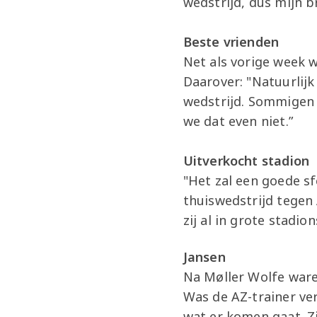
wedstrijd, dus mijn b
Beste vrienden
Net als vorige week 
Daarover: "Natuurlij
wedstrijd. Sommigen z
we dat even niet.”
Uitverkocht stadion
"Het zal een goede sf
thuiswedstrijd tegen
zij al in grote stadi
Jansen
Na Møller Wolfe ware
Was de AZ-trainer ver
wat er komen gaat. Z