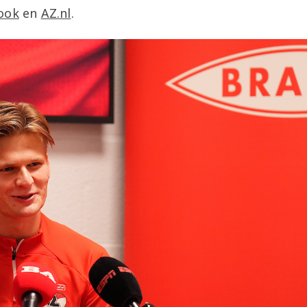
ook
en
AZ.nl
.