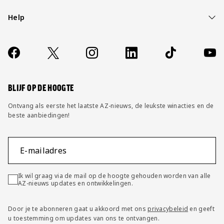
Help
Over ons
Contact
Socials
https://www.facebook.com/AZAlkmaar
X
Instagram
LinkedIn
TikTok
YouT
FAQ
Wijzig privacy instellingen
BLIJF OP DE HOOGTE
Ontvang als eerste het laatste AZ-nieuws, de leukste winacties en de
beste aanbiedingen!
E-mailadres
Ik wil graag via de mail op de hoogte gehouden worden van alle
AZ-nieuws updates en ontwikkelingen.
Door je te abonneren gaat u akkoord met ons
privacybeleid
en geeft
u toestemming om updates van ons te ontvangen.