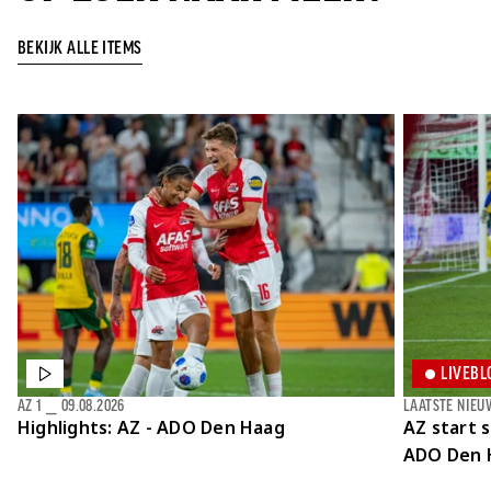
BEKIJK ALLE ITEMS
LIVEBL
AZ 1
⎯
09.08.2026
LAATSTE NIEU
Highlights: AZ - ADO Den Haag
AZ start 
ADO Den 