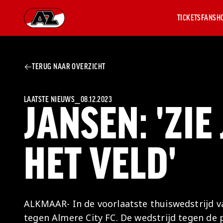
TICKETS
FANSH
Ga naar onze homepage
TERUG NAAR OVERZICHT
AZ 1
OVER
AZ
Hist
LAATSTE NIEUWS
⎯
08.12.2023
JANSEN: 'ZIE
Seiz
Prij
Nieu
HET VELD'
Jaar
Sele
Medi
Weds
Onz
ALKMAAR- In de voorlaatste thuiswedstrijd v
cult
tegen Almere City FC. De wedstrijd tegen de