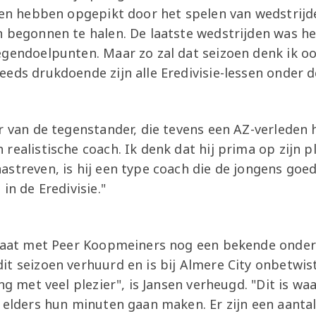
sen hebben opgepikt door het spelen van wedstrijde
n begonnen te halen. De laatste wedstrijden was h
gendoelpunten. Maar zo zal dat seizoen denk ik oo
eds drukdoende zijn alle Eredivisie-lessen onder de
r van de tegenstander, die tevens een AZ-verleden he
ealistische coach. Ik denk dat hij prima op zijn ple
astreven, is hij een type coach die de jongens go
in de Eredivisie."
staat met Peer Koopmeiners nog een bekende onder
t seizoen verhuurd en is bij Almere City onbetwist
ng met veel plezier", is Jansen verheugd. "Dit is wa
 elders hun minuten gaan maken. Er zijn een aantal