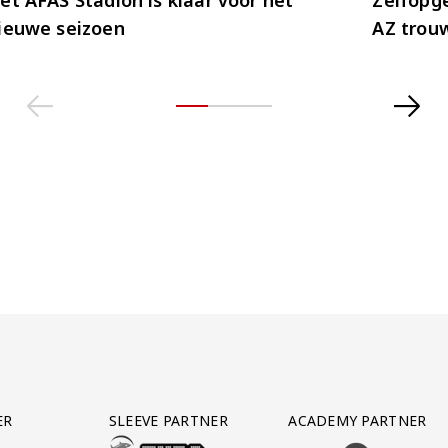
ieuwe seizoen
AZ trou
ER
SLEEVE PARTNER
ACADEMY PARTNER
AFAS SOFTWARE
T PARTNER LEASEWEB
BEZOEK ONZE SLEEVE PARTNER EUROJACKPOT