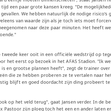
e tijd een paar grote kansen kreeg. "De mogelijkh
t gevallen. We hebben natuurlijk de nodige risico'
leens van waarde zijn als je toch iets moet forcer
eegenomen naar deze paar minuten. Het heeft wel
doende."
tweede keer ooit in een officiële wedstrijd op teg
r het eerst op bezoek in het AFAS Stadion. "Ik w
 is en grootse plannen heeft", zegt de trainer ov
eën die ze hebben proberen ze te vertalen naar het
ustig blijft en goed doordacht zijn ding probeert te
 ook op het veld terug", gaat Jansen verder. In de b
 Pastoor zijn ploeg toch het een en ander laten er