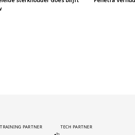
w
TRAINING PARTNER
TECH PARTNER
BEZOEK ONZE TRAINING PARTNER LEBARA
BEZOEK ONZE TECH PARTNER ADEPTVIE