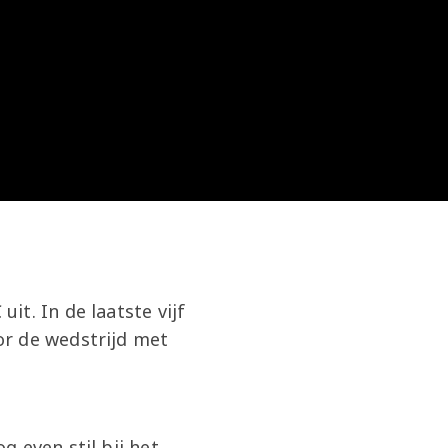
t. In de laatste vijf
or de wedstrijd met
 even stil bij het