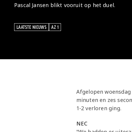
Pascal Jansen blikt vooruit op het duel.
LAATSTE NIEUWS
AZ 1
LAATSTE NIEUWS
AZ 1
Afgelopen woensdag sp
minuten en zes secon
1-2 verloren ging.
NEC
"We hadden er uiteraa