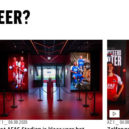
EER?
 1
⎯
06.08.2026
AZ 1
⎯
04.0
et AFAS Stadion is klaar voor het
Zelfopge