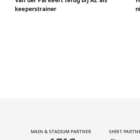
keeperstrainer
n
Partner Logos Grid
MAIN & STADIUM PARTNER
SHIRT PARTN
BEZOEK ONZE MAIN & STADIUM PARTNER 
BEZOEK ONZE SHIR