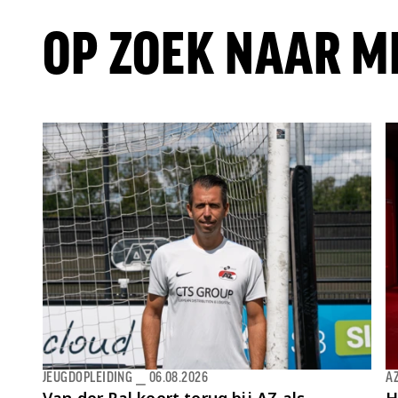
OP ZOEK NAAR M
JEUGDOPLEIDING
⎯
06.08.2026
AZ
Van der Pal keert terug bij AZ als
H