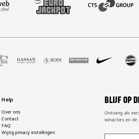
BEZOEK ONZE ACADEM
tbalshop
tner Zell Gerlos
 onze partner Gassan
Bezoek onze partner Rodi Media
Bezoek onze partner Reijngoud
Bezoek onze partner Nike
Bezoek onze partne
Bezoek on
BLIJF OP 
Help
Over ons
Ontvang als eer
Contact
winacties en de
FAQ
Wijzig privacy instellingen