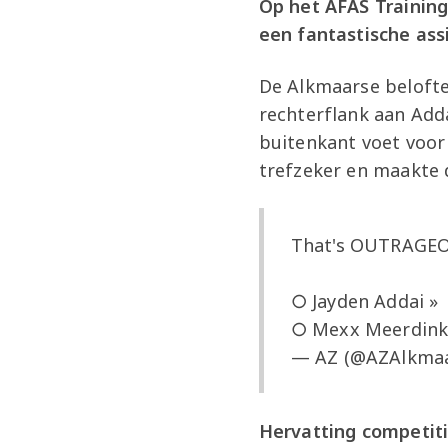
Op het AFAS Trainin
een fantastische assi
De Alkmaarse belofte
rechterflank aan Add
buitenkant voet voor
trefzeker en maakte 
That's OUTRAGE
○ Jayden Addai »
○ Mexx Meerdink
— AZ (@AZAlkma
Hervatting competit