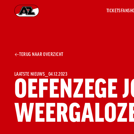
TICKETS
FANSH
Ga naar onze homepage
AZ 1
OVER
TERUG NAAR OVERZICHT
AZ
Hist
Seiz
Prij
LAATSTE NIEUWS
⎯
04.12.2023
OEFENZEGE J
Nieu
Jaar
Sele
WEERGALOZE
Medi
Weds
Onz
cult