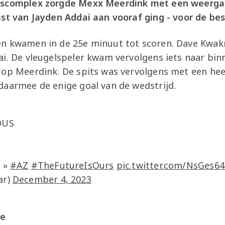
gscomplex zorgde Mexx Meerdink met een weergal
st van Jayden Addai aan vooraf ging - voor de besl
n kwamen in de 25e minuut tot scoren. Dave Kwak
ai. De vleugelspeler kwam vervolgens iets naar bin
 op Meerdink. De spits was vervolgens met een hee
daarmee de enige goal van de wedstrijd.
OUS
 »
#AZ
#TheFutureIsOurs
pic.twitter.com/NsGes6
ar)
December 4, 2023
ie