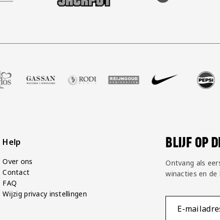
shop
Zell Gerlos
e partner Gassan
ezoek onze partner Rodi Media
Bezoek onze partner Reijngoud
Bezoek onze partner Nike
Bezoek onze partner Pe
Bezoek onze p
Bezo
BLIJF OP 
Help
Over ons
Ontvang als eer
Contact
winacties en de
FAQ
Wijzig privacy instellingen
E-mailadre