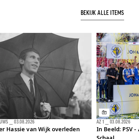
BEKIJK ALLE ITEMS
EUWS
⎯
03.08.2026
AZ 1
⎯
03.08.2026
er Hassie van Wijk overleden
In Beeld: PSV - 
Schaal