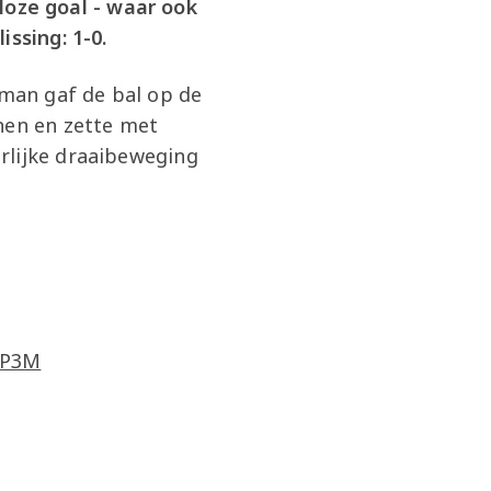
oze goal - waar ook
issing: 1-0.
man gaf de bal op de
nen en zette met
rlijke draaibeweging
4P3M