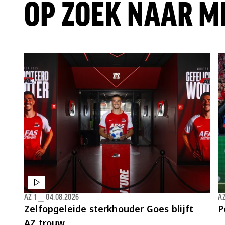
OP ZOEK NAAR M
AZ 1
⎯
04.08.2026
AZ
Zelfopgeleide sterkhouder Goes blijft
P
AZ trouw