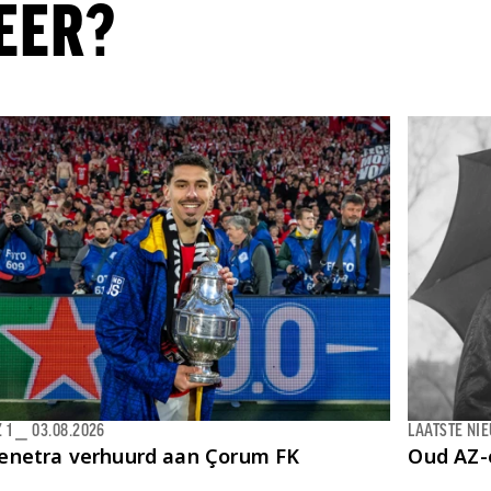
EER?
 1
⎯
03.08.2026
LAATSTE NI
enetra verhuurd aan Çorum FK
Oud AZ-