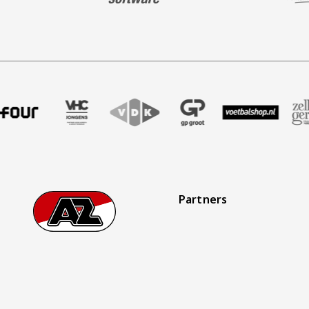
dbureau
ner Four
onze partner VHC Jongens
Bezoek onze partner VDK
Partner Logos Slider
Bezoek onze partner GP Groot
Bezoek onze partner Voetbal
Bezoek onze partner 
Bezoek onz
B
Partners
Footer
Ga naar onze homepage