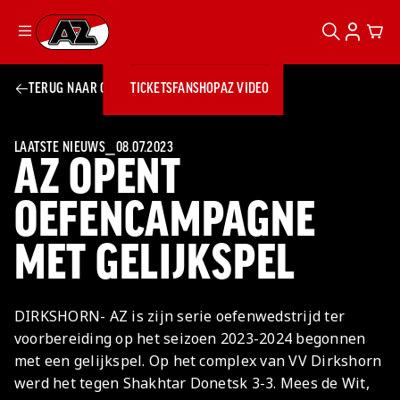
ZOEKEN
ACCOUN
CAR
Ga naar onze homepage
TERUG NAAR OVERZICHT
TICKETS
FANSHOP
AZ VIDEO
ZOEKEN
Zoeken
Sluiten
TICKETS
FANSHOP
LAATSTE NIEUWS
⎯
08.07.2023
AZ OPENT
AZ VIDEO
TICKETS
BUSINESS
BUSINESS
OEFENCAMPAGNE
MET GELIJKSPEL
AZ 1
AZ Business
Wat is AZ
Kees Kist
Bestel je
Business?
Hospitality
Lounge
AZ
seizoenkaart
DIRKSHORN- AZ is zijn serie oefenwedstrijd ter
AZ Business
Georg Kessler
VROUWEN
NIEUWS
TEAMS
CLUB & FANS
JEUGDOPLEIDING
Nieuws
voorbereiding op het seizoen 2023-2024 begonnen
Exposure
Events
Lounge
Teams
met een gelijkspel. Op het complex van VV Dirkshorn
Partnership
JONG AZ
Losse tickets
Skybox
Club & Fans
werd het tegen Shakhtar Donetsk 3-3. Mees de Wit,