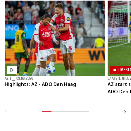
LIVEBL
AZ 1
⎯
09.08.2026
LAATSTE NIEU
Highlights: AZ - ADO Den Haag
AZ start 
ADO Den 