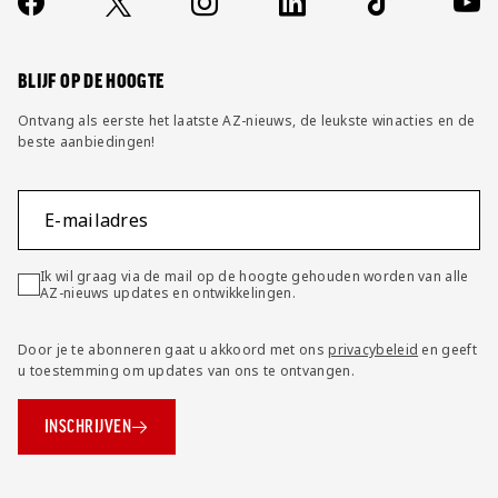
Socials
https://www.facebook.com/AZAlkmaar
X
Instagram
LinkedIn
TikTok
YouT
FAQ
Wijzig privacy instellingen
BLIJF OP DE HOOGTE
Ontvang als eerste het laatste AZ-nieuws, de leukste winacties en de
beste aanbiedingen!
E-mailadres
Ik wil graag via de mail op de hoogte gehouden worden van alle
AZ-nieuws updates en ontwikkelingen.
Door je te abonneren gaat u akkoord met ons
privacybeleid
en geeft
u toestemming om updates van ons te ontvangen.
INSCHRIJVEN