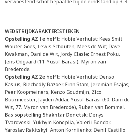
verwoestend schot bepaalde hij de eindstand op 3-3.
WEDSTRIJDKARAKTERISTIEKEN
Opstelling AZ 1e helft
: Hobie Verhulst; Kees Smit,
Wouter Goes, Lewis Schouten, Mees de Wit; Dave
Kwakman, Dani de Wit, Jordy Clasie; Ernest Poku,
Jens Odgaard (11. Yusuf Barasi), Myron van
Brederode.
Opstelling AZ 2e helft
: Hobie Verhulst; Denso
Kasius, Riechedly Bazoer, Finn Stam, Jeremiah Esajas;
Peer Koopmeiners, Kenzo Goudmijn, Zico
Buurmeester; Jayden Addai, Yusuf Barasi (60. Dani de
Wit, 77. Myron van Brederode), Ruben van Bommel.
Basisopstelling Shakhtar Donetsk
: Denys
Tvardvoski; Yukhym Konoplia, Valerii Bondar,
Yaroslav Rakitskyi, Anton Korniienko; Denil Castillo,