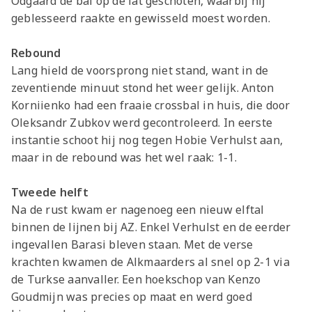
Odgaard de bal op de lat geschoten, waarbij hij
Jong AZ
geblesseerd raakte en gewisseld moest worden.
Seizoenkaart
Rebound
Lang hield de voorsprong niet stand, want in de
zeventiende minuut stond het weer gelijk. Anton
Korniienko had een fraaie crossbal in huis, die door
Oleksandr Zubkov werd gecontroleerd. In eerste
instantie schoot hij nog tegen Hobie Verhulst aan,
maar in de rebound was het wel raak: 1-1.
Tweede helft
Na de rust kwam er nagenoeg een nieuw elftal
binnen de lijnen bij AZ. Enkel Verhulst en de eerder
ingevallen Barasi bleven staan. Met de verse
krachten kwamen de Alkmaarders al snel op 2-1 via
de Turkse aanvaller. Een hoekschop van Kenzo
Goudmijn was precies op maat en werd goed