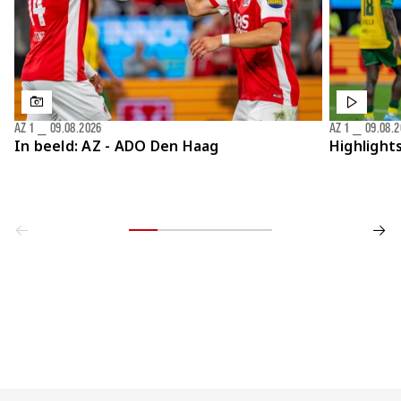
AZ 1
⎯
09.08.2026
AZ 1
⎯
09.08.
In beeld: AZ - ADO Den Haag
Highlight