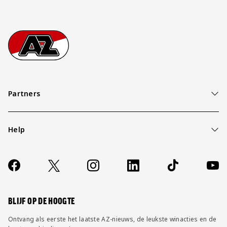
Footer
Ga naar onze homepage
Partners
Help
Over ons
Contact
Socials
https://www.facebook.com/AZAlkmaar
X
Instagram
LinkedIn
TikTok
YouT
FAQ
Wijzig privacy instellingen
BLIJF OP DE HOOGTE
Ontvang als eerste het laatste AZ-nieuws, de leukste winacties en de