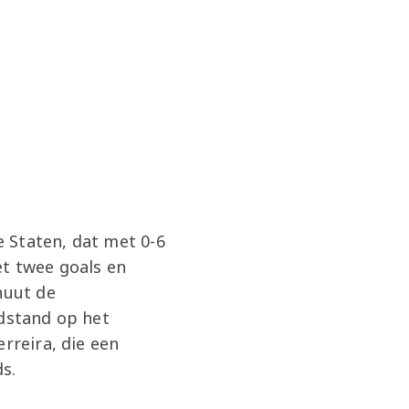
 Staten, dat met 0-6
et twee goals en
nuut de
ndstand op het
rreira, die een
ds.