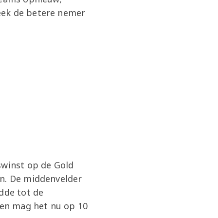
eek de betere nemer
swinst op de Gold
en. De middenvelder
dde tot de
t en mag het nu op 10