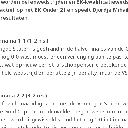
r worden oefenwedstrijden en EK-kwalificatieweds
 actief op het EK Onder 21 en speelt Djordje Mihai
 resultaten.
:
nama 1-1 (1-2 n.s.)
igde Staten is gestrand in de halve finales van de
nog 0-0 was, moest er een verlenging aan te pas k
, wat opnieuw een strafschoppenserie betekende v
 hele wedstrijd en benutte zijn penalty, maar de VS
nada 2-2 (3-2 n.s.)
eeft zich maandagnacht met de Verenigde Staten we
 de Gold Cup. De middenvelder begon wederom in de
vic werd uitgewisseld stond het nog 0-0 in Cincinat
enging betekende. In die verlenging scoorde beide 