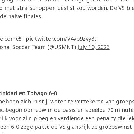
d met strafschoppen beslist zou worden. De VS bl
de halve finales.
we come!!!
pic.twitter.com/V4vb9zvy8I
tional Soccer Team (@USMNT)
July 10, 2023
rinidad en Tobago 6-0
hebben zich in stijl weten te verzekeren van groep
vic begon opnieuw in de basis en speelde 70 minut
k voor zijn ploeg en verdiende een penalty die lei
 een 6-0 zege pakte de VS glansrijk de groepswins