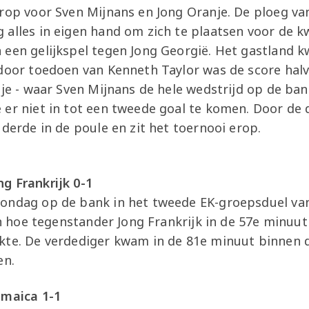
rop voor Sven Mijnans en Jong Oranje. De ploeg va
 alles in eigen hand om zich te plaatsen voor de k
 een gelijkspel tegen Jong Georgië. Het gastland k
 door toedoen van Kenneth Taylor was de score hal
nje - waar Sven Mijnans de hele wedstrijd op de ban
er niet in tot een tweede goal te komen. Door de 
 derde in de poule en zit het toernooi erop.
g Frankrijk 0-1
zondag op de bank in het tweede EK-groepsduel va
ijn hoe tegenstander Jong Frankrijk in de 57e minuu
kte. De verdediger kwam in de 81e minuut binnen d
en.
amaica 1-1