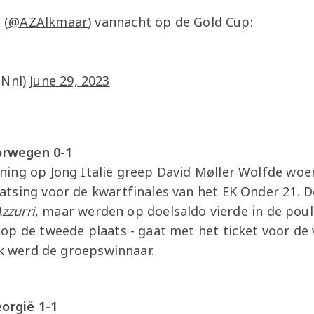
 (
@AZAlkmaar
) vannacht op de Gold Cup:
PNnl)
June 29, 2023
oorwegen 0-1
ing op Jong Italië greep David Møller Wolfde wo
tsing voor de kwartfinales van het EK Onder 21. 
Azzurri
, maar werden op doelsaldo vierde in de poul
op de tweede plaats - gaat met het ticket voor de
jk werd de groepswinnaar.
eorgië 1-1