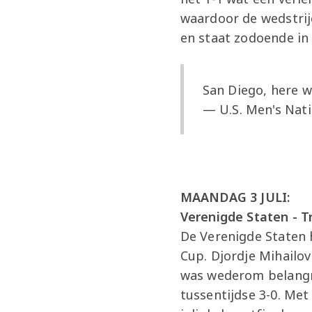
waardoor de wedstrij
en staat zodoende in 
San Diego, here 
— U.S. Men's Na
MAANDAG 3 JULI:
Verenigde Staten - T
De Verenigde Staten 
Cup. Djordje Mihailo
was wederom belangrij
tussentijdse 3-0. Met