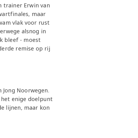
n trainer Erwin van
wartfinales, maar
wam vlak voor rust
verwege alsnog in
k bleef - moest
derde remise op rij
n Jong Noorwegen.
t het enige doelpunt
e lijnen, maar kon