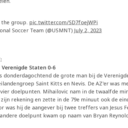
elen.
f the group.
pic.twitter.com/SD7foejWPi
tional Soccer Team (@USMNT)
July 2, 2023
:
- Verenigde Staten 0-6
as donderdagochtend de grote man bij de Verenigde
eilandengroep Saint Kitts en Nevis. De AZ'er was m
 vier doelpunten. Mihailovic nam in de twaalfde mi
zijn rekening en zette in de 79e minuut ook de ei
 was hij de aangever bij twee treffers van Jesus Fe
t andere doelpunt kwam op naam van Bryan Reynol