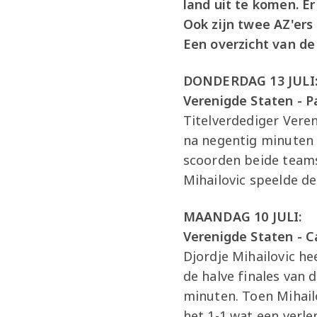
land uit te komen. E
Ook zijn twee AZ'ers
Een overzicht van de
DONDERDAG 13 JULI
Verenigde Staten - Pa
Titelverdediger Veren
na negentig minuten 
scoorden beide teams
Mihailovic speelde de
MAANDAG 10 JULI:
Verenigde Staten - Ca
Djordje Mihailovic h
de halve finales van
minuten. Toen Mihailo
het 1-1 wat een verl