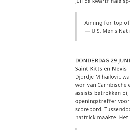
juli de kwartfinale sp
Aiming for top o
— U.S. Men's Na
DONDERDAG 29 JUNI
Saint Kitts en Nevis 
Djordje Mihailovic w
won van Carribische 
assists betrokken bij
openingstreffer voor 
scorebord. Tussendoor
hattrick maakte. He