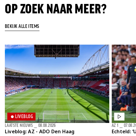
OP ZOEK NAAR MEER?
BEKIJK ALLE ITEMS
LIVEBLOG
LAATSTE NIEUWS
⎯
08.08.2026
AZ 1
⎯
07.08.2
Liveblog: AZ - ADO Den Haag
Echteld: ‘