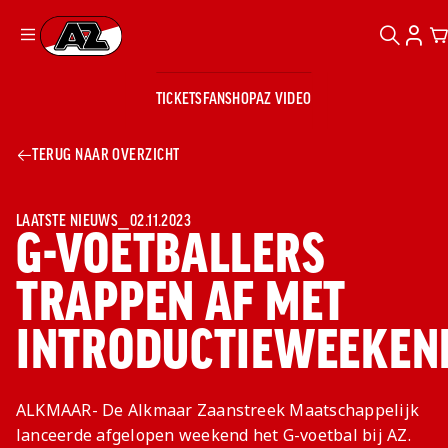
ZOEKEN
ACCO
C
Ga naar onze homepage
TICKETS
FANSHOP
AZ VIDEO
ZOEKEN
Zoeken
Sluiten
TICKETS
TERUG NAAR OVERZICHT
FANSHOP
AZ VIDEO
TICKETS
BUSINESS
BUSINESS
LAATSTE NIEUWS
⎯
02.11.2023
G-VOETBALLERS
TRAPPEN AF MET
AZ 1
AZ Business
Wat is AZ
Kees Kist
Bestel je
INTRODUCTIEWEEKEN
Business?
Hospitality
Lounge
AZ
seizoenkaart
AZ Business
Georg Kessler
VROUWEN
NIEUWS
TEAMS
CLUB & FANS
JEUGDOPLEIDING
Nieuws
Exposure
Events
Lounge
Teams
ALKMAAR- De Alkmaar Zaanstreek Maatschappelijk
Partnership
JONG AZ
Losse tickets
Skybox
Club & Fans
lanceerde afgelopen weekend het G-voetbal bij AZ.