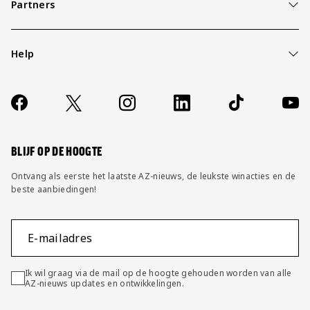
Partners
Help
Over ons
Contact
Socials
https://www.facebook.com/AZAlkmaar
X
Instagram
LinkedIn
TikTok
YouT
FAQ
Wijzig privacy instellingen
BLIJF OP DE HOOGTE
Ontvang als eerste het laatste AZ-nieuws, de leukste winacties en de
beste aanbiedingen!
E-mailadres
Ik wil graag via de mail op de hoogte gehouden worden van alle
AZ-nieuws updates en ontwikkelingen.