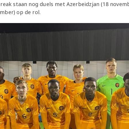
break staan nog duels met Azerbeidzjan (18 novemb
mber) op de rol.