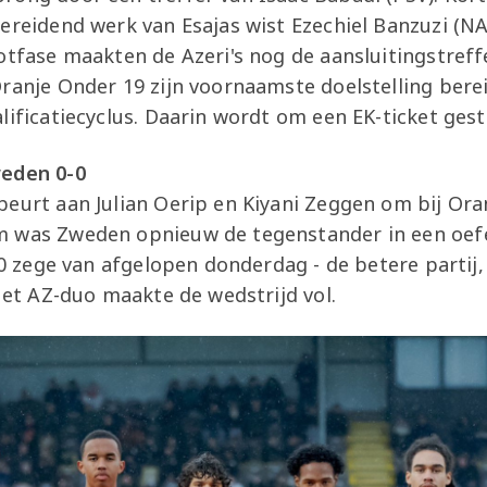
bereidend werk van Esajas wist Ezechiel Banzuzi (N
otfase maakten de Azeri's nog de aansluitingstreffe
ranje Onder 19 zijn voornaamste doelstelling berei
lificatiecyclus. Daarin wordt om een EK-ticket ges
weden 0-0
eurt aan Julian Oerip en Kiyani Zeggen om bij Oran
 was Zweden opnieuw de tegenstander in een oefe
2-0 zege van afgelopen donderdag - de betere parti
 Het AZ-duo maakte de wedstrijd vol.