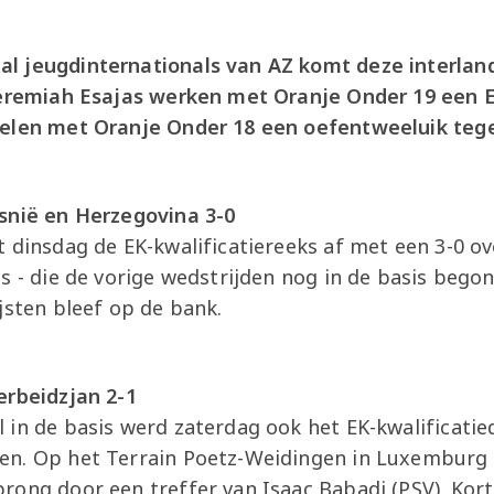
 jeugdinternationals van AZ komt deze interland
Jeremiah Esajas werken met Oranje Onder 19 een E
pelen met Oranje Onder 18 een oefentweeluik teg
snië en Herzegovina 3-0
t dinsdag de EK-kwalificatiereeks af met een 3-0 o
s - die de vorige wedstrijden nog in de basis begon 
jsten bleef op de bank.
erbeidzjan 2-1
 in de basis werd zaterdag ook het EK-kwalificatie
en. Op het Terrain Poetz-Weidingen in Luxemburg
rong door een treffer van Isaac Babadi (PSV). Kor