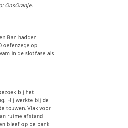
to: OnsOranje.
 den Ban hadden
-0 oefenzege op
am in de slotfase als
bezoek bij het
. Hij werkte bij de
de touwen. Vlak voor
van ruime afstand
ten bleef op de bank.