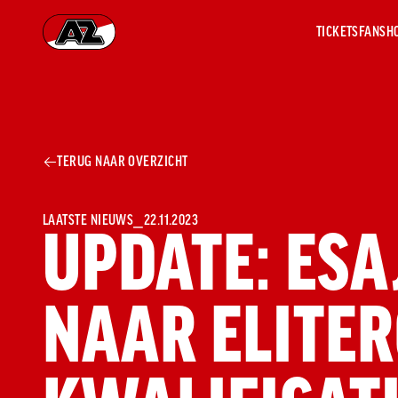
TICKETS
FANSH
Ga naar onze homepage
AZ 1
OVER
TERUG NAAR OVERZICHT
AZ
Hist
Seiz
Prij
LAATSTE NIEUWS
⎯
22.11.2023
UPDATE: ESA
Nieu
Jaar
Sele
NAAR ELITER
Medi
Weds
Onz
cult