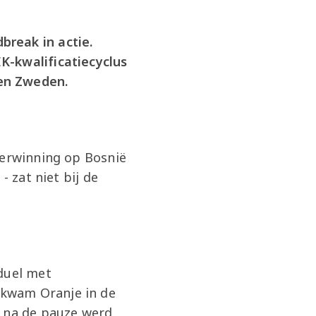
break in actie.
K-kwalificatiecyclus
en Zweden.
verwinning op Bosnië
- zat niet bij de
duel met
 kwam Oranje in de
t na de pauze werd