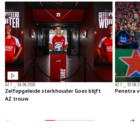
AZ 1
⎯
04.08.2026
AZ 1
⎯
03.08.
Zelfopgeleide sterkhouder Goes blijft
Penetra v
AZ trouw