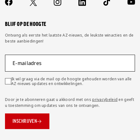
Socials
https://www.facebook.com/AZAlkmaar
X
Instagram
LinkedIn
TikTok
YouT
FAQ
Wijzig privacy instellingen
BLIJF OP DE HOOGTE
Ontvang als eerste het laatste AZ-nieuws, de leukste winacties en de
beste aanbiedingen!
E-mailadres
Ik wil graag via de mail op de hoogte gehouden worden van alle
AZ-nieuws updates en ontwikkelingen.
Door je te abonneren gaat u akkoord met ons
privacybeleid
en geeft
u toestemming om updates van ons te ontvangen.
INSCHRIJVEN