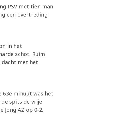
ong PSV met tien man
ing een overtreding
on in het
iharde schot. Ruim
k dacht met het
e 63e minuut was het
de spits de vrije
e Jong AZ op 0-2.