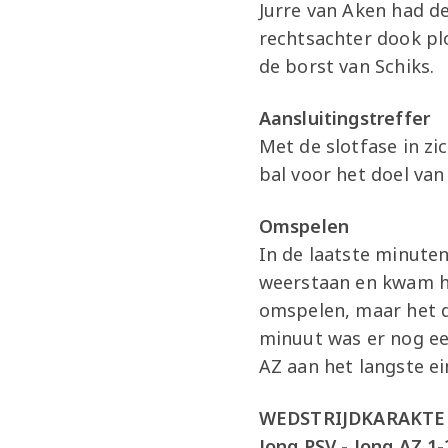
Jurre van Aken had d
rechtsachter dook plo
de borst van Schiks.
Aansluitingstreffer
Met de slotfase in zi
bal voor het doel van
Omspelen
In de laatste minute
weerstaan en kwam he
omspelen, maar het d
minuut was er nog ee
AZ aan het langste ei
WEDSTRIJDKARAKTE
Jong PSV - Jong AZ 1-