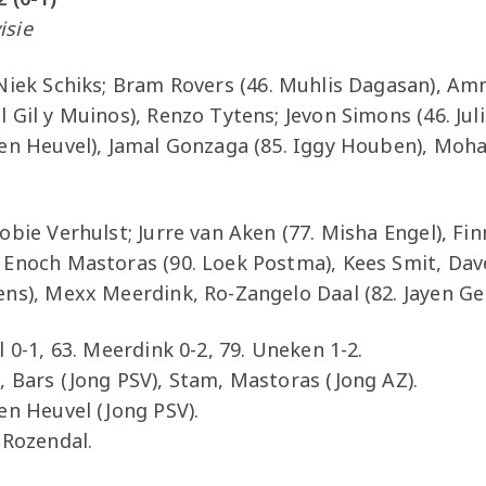
isie
iek Schiks; Bram Rovers (46. Muhlis Dagasan), Am
 Gil y Muinos), Renzo Tytens; Jevon Simons (46. Jul
den Heuvel), Jamal Gonzaga (85. Iggy Houben), Moh
bie Verhulst; Jurre van Aken (77. Misha Engel), F
 Enoch Mastoras (90. Loek Postma), Kees Smit, Da
ens), Mexx Meerdink, Ro-Zangelo Daal (82. Jayen Ge
l 0-1, 63. Meerdink 0-2, 79. Uneken 1-2.
 Bars (Jong PSV), Stam, Mastoras (Jong AZ).
en Heuvel (Jong PSV).
 Rozendal.