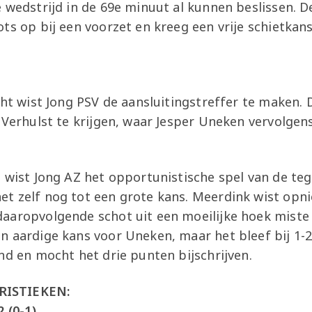
e wedstrijd in de 69e minuut al kunnen beslissen.
ts op bij een voorzet en kreeg een vrije schietkan
cht wist Jong PSV de aansluitingstreffer te maken. 
 Verhulst te krijgen, waar Jesper Uneken vervolgen
n wist Jong AZ het opportunistische spel van de te
t zelf nog tot een grote kans. Meerdink wist opni
aaropvolgende schot uit een moeilijke hoek miste k
n aardige kans voor Uneken, maar het bleef bij 1-
nd en mocht het drie punten bijschrijven.
RISTIEKEN:
2 (0-1)