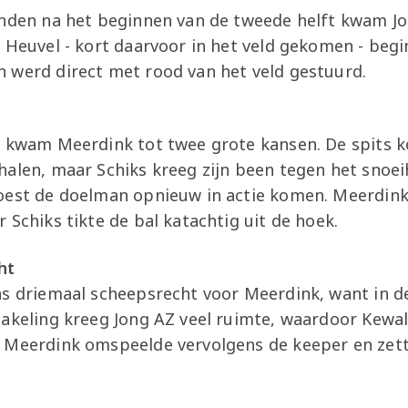
onden na het beginnen van de tweede helft kwam J
 Heuvel - kort daarvoor in het veld gekomen - beg
 werd direct met rood van het veld gestuurd.
t kwam Meerdink tot twee grote kansen. De spits k
halen, maar Schiks kreeg zijn been tegen het snoe
oest de doelman opnieuw in actie komen. Meerdin
 Schiks tikte de bal katachtig uit de hoek.
ht
as driemaal scheepsrecht voor Meerdink, want in d
akeling kreeg Jong AZ veel ruimte, waardoor Kewal 
 Meerdink omspeelde vervolgens de keeper en zett