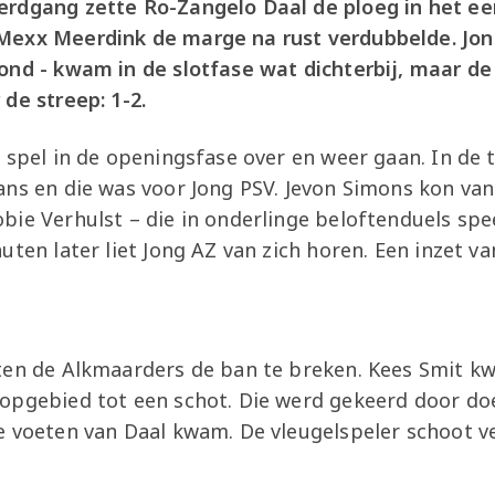
rdgang zette Ro-Zangelo Daal de ploeg in het eer
exx Meerdink de marge na rust verdubbelde. Jong 
ond - kwam in de slotfase wat dichterbij, maar d
de streep: 1-2.
 spel in de openingsfase over en weer gaan. In de
ans en die was voor Jong PSV. Jevon Simons kon van
ie Verhulst – die in onderlinge beloftenduels spee
uten later liet Jong AZ van zich horen. Een inzet v
ten de Alkmaarders de ban te breken. Kees Smit k
opgebied tot een schot. Die werd gekeerd door do
e voeten van Daal kwam. De vleugelspeler schoot ve