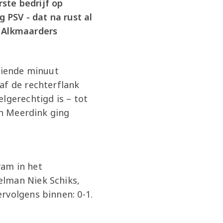
ste bedrijf op
PSV - dat na rust al
e Alkmaarders
 tiende minuut
af de rechterflank
lgerechtigd is – tot
an Meerdink ging
wam in het
elman Niek Schiks,
rvolgens binnen: 0-1.