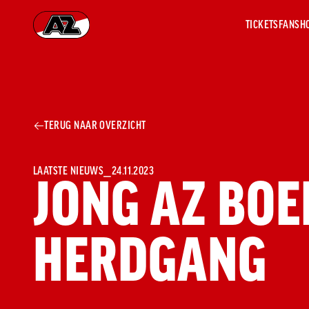
TICKETS
FANSH
Ga naar onze homepage
AZ 1
OVER
TERUG NAAR OVERZICHT
AZ
Hist
Seiz
Prij
LAATSTE NIEUWS
⎯
24.11.2023
JONG AZ BOE
Nieu
Jaar
Sele
HERDGANG
Medi
Weds
Onz
cult