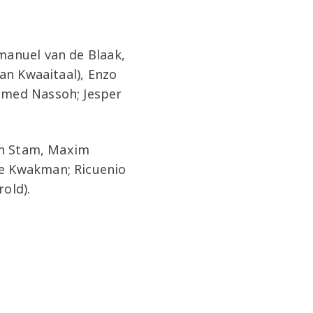
manuel van de Blaak,
ian Kwaaitaal), Enzo
amed Nassoh; Jesper
inn Stam, Maxim
ve Kwakman; Ricuenio
rold).