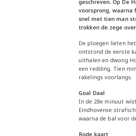
geschreven. Op De He
voorsprong, waarna M
snel met tien man st
trokken de zege over 
De ploegen lieten het
ontstond de eerste k
uithalen en dwong Hob
een redding. Tien min
rakelings voorlangs.
Goal Daal
In de 28e minuut wis
Eindhovense strafsch
waarna de bal voor d
Rode kaart