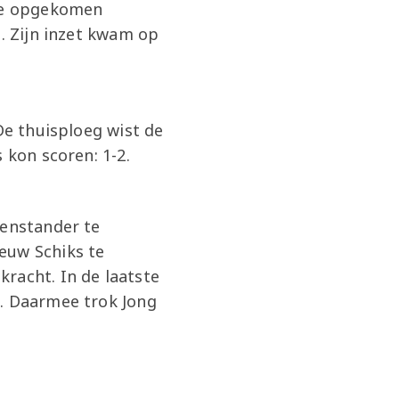
 De opgekomen
s. Zijn inzet kwam op
De thuisploeg wist de
s kon scoren: 1-2.
genstander te
euw Schiks te
racht. In de laatste
2. Daarmee trok Jong