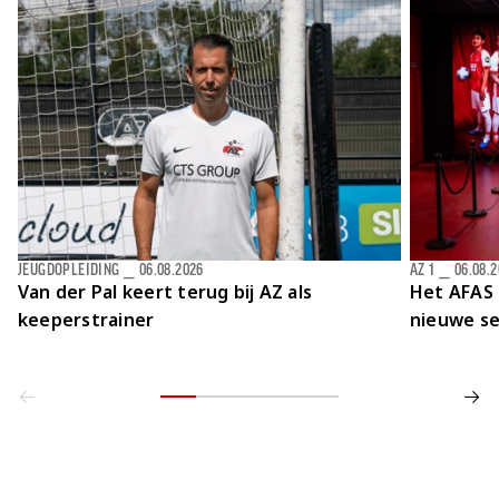
JEUGDOPLEIDING
⎯
06.08.2026
AZ 1
⎯
06.08.
Van der Pal keert terug bij AZ als
Het AFAS 
keeperstrainer
nieuwe se