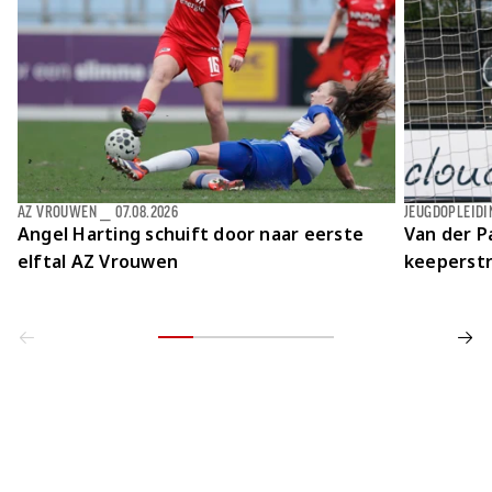
AZ VROUWEN
⎯
07.08.2026
JEUGDOPLEIDI
Angel Harting schuift door naar eerste
Van der Pa
elftal AZ Vrouwen
keeperstr