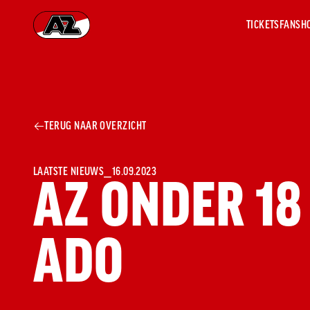
TICKETS
FANSH
Ga naar onze homepage
AZ 1
OVER
TERUG NAAR OVERZICHT
AZ
Hist
Seiz
Prij
LAATSTE NIEUWS
⎯
16.09.2023
AZ ONDER 18
Nieu
Jaar
Sele
ADO
Medi
Weds
Onz
cult