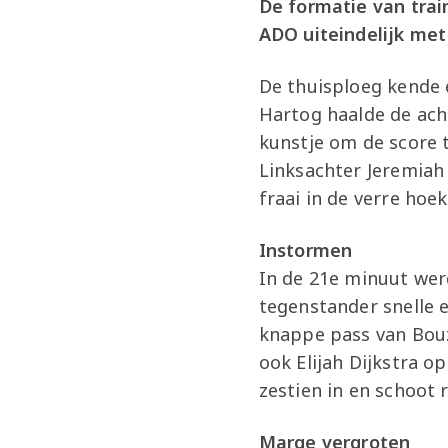
De formatie van train
ADO uiteindelijk met 
De thuisploeg kende e
Hartog haalde de ach
kunstje om de score 
Linksachter Jeremiah
fraai in de verre hoe
Instormen
In de 21e minuut werd
tegenstander snelle e
knappe pass van Bouz
ook Elijah Dijkstra o
zestien in en schoot r
Marge vergroten