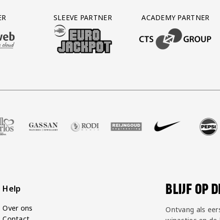
ER
SLEEVE PARTNER
ACADEMY PARTNER
AFAS SOFTWARE
T PARTNER LEASEWEB
BEZOEK ONZE SLEEVE PARTNER EUROJACKPOT
BEZOEK ONZE ACADEM
shop
 Zell Gerlos
ze partner Gassan
ezoek onze partner Rodi Media
Bezoek onze partner Reijngoud
Bezoek onze partner Nike
Bezoek onze partner Pe
Bezoek onze p
Bezo
BLIJF OP 
Help
Over ons
Ontvang als eer
Contact