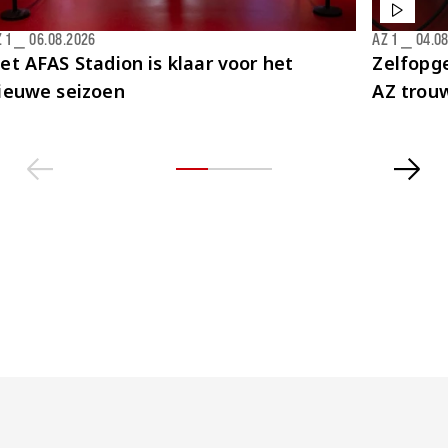
 1
⎯
06.08.2026
AZ 1
⎯
04.0
et AFAS Stadion is klaar voor het
Zelfopge
ieuwe seizoen
AZ trou