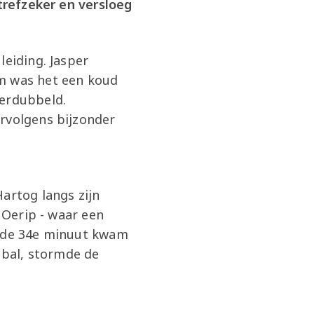
 trefzeker en versloeg
leiding. Jasper
em was het een koud
verdubbeld.
ervolgens bijzonder
artog langs zijn
 Oerip - waar een
n de 34e minuut kwam
 bal, stormde de