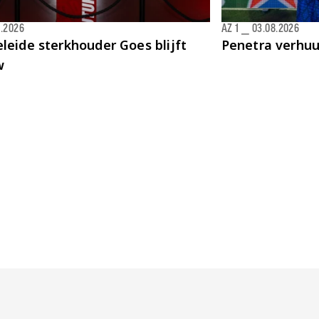
8.2026
AZ 1
⎯
03.08.2026
leide sterkhouder Goes blijft
Penetra verhu
w