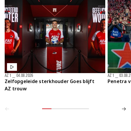
AZ 1
⎯
04.08.2026
AZ 1
⎯
03.08.
Zelfopgeleide sterkhouder Goes blijft
Penetra v
AZ trouw