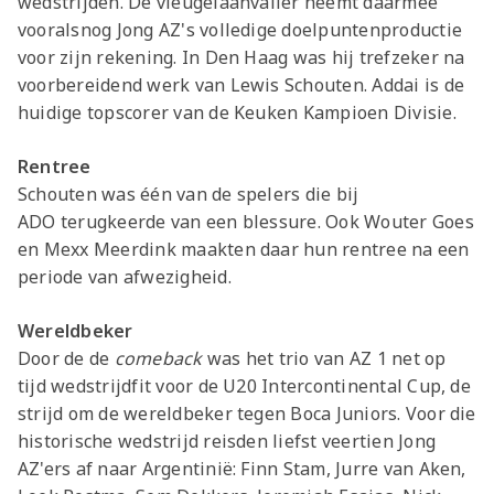
wedstrijden. De vleugelaanvaller neemt daarmee
Seizoenkaart
vooralsnog Jong AZ's volledige doelpuntenproductie
voor zijn rekening. In Den Haag was hij trefzeker na
voorbereidend werk van Lewis Schouten. Addai is de
huidige topscorer van de Keuken Kampioen Divisie.
Rentree
Schouten was één van de spelers die bij
ADO terugkeerde van een blessure. Ook Wouter Goes
en Mexx Meerdink maakten daar hun rentree na een
periode van afwezigheid.
Wereldbeker
Door de de
comeback
was het trio van AZ 1 net op
tijd wedstrijdfit voor de U20 Intercontinental Cup, de
strijd om de wereldbeker tegen Boca Juniors. Voor die
historische wedstrijd reisden liefst veertien Jong
AZ'ers af naar Argentinië: Finn Stam, Jurre van Aken,