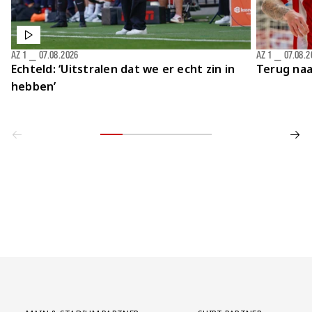
AZ 1
⎯
07.08.2026
AZ 1
⎯
07.08.2
Echteld: ‘Uitstralen dat we er echt zin in
Terug naa
hebben’