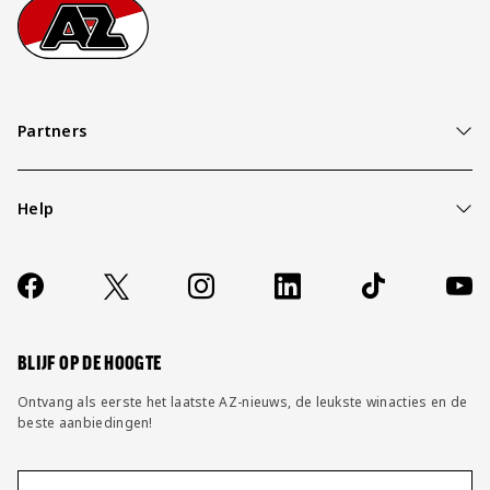
Footer
Ga naar onze homepage
Partners
Help
Over ons
Contact
Socials
https://www.facebook.com/AZAlkmaar
X
Instagram
LinkedIn
TikTok
YouT
FAQ
Wijzig privacy instellingen
BLIJF OP DE HOOGTE
Ontvang als eerste het laatste AZ-nieuws, de leukste winacties en de
beste aanbiedingen!