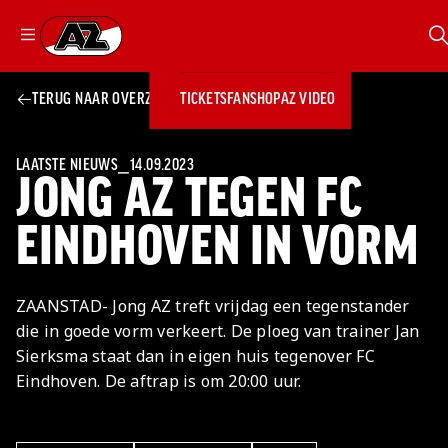
Z
Ga naar onze homepage
TERUG NAAR OVERZICHT
TICKETS
FANSHOP
AZ VIDEO
ZOEKEN
Zoeken
Sluiten
TICKETS
FANSHOP
LAATSTE NIEUWS
⎯
14.09.2023
JONG AZ TEGEN FC
AZ VIDEO
TICKETS
BUSINESS
BUSINESS
EINDHOVEN IN VORM
AZ 1
AZ Business
ZAANSTAD- Jong AZ treft vrijdag een tegenstander
Wat is AZ
Kees Kist
Bestel je
die in goede vorm verkeert. De ploeg van trainer Jan
Business?
Hospitality
Lounge
AZ VROUWEN
seizoenkaart
Sierksma staat dan in eigen huis tegenover FC
AZ Business
Georg Kessler
NIEUWS
TEAMS
CLUB & FANS
JEUGDOPLEIDING
Nieuws
Eindhoven. De aftrap is om 20:00 uur.
Exposure
Events
Lounge
JONG AZ
Teams
Partnership
Losse tickets
Skybox
Club & Fans