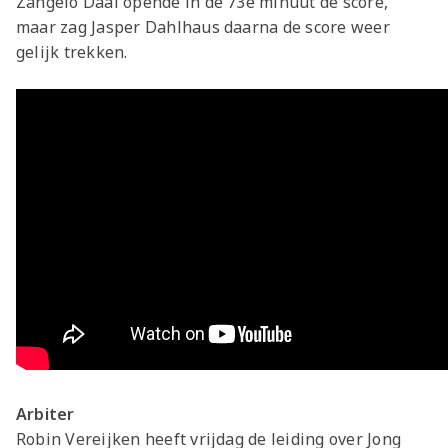
Zangelo Daal opende in de 73e minuut de score,
maar zag Jasper Dahlhaus daarna de score weer
gelijk trekken.
Arbiter
Robin Vereijken heeft vrijdag de leiding over Jong