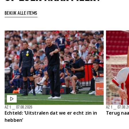
BEKIJK ALLE ITEMS
AZ 1
⎯
07.08.2026
AZ 1
⎯
07.08.2
Echteld: ‘Uitstralen dat we er echt zin in
Terug naa
hebben’