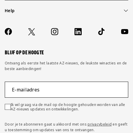
Help
Over ons
Contact
Socials
https://www.facebook.com/AZAlkmaar
X
Instagram
LinkedIn
TikTok
YouT
FAQ
Wijzig privacy instellingen
BLIJF OP DE HOOGTE
Ontvang als eerste het laatste AZ-nieuws, de leukste winacties en de
beste aanbiedingen!
E-mailadres
Ik wil graag via de mail op de hoogte gehouden worden van alle
AZ-nieuws updates en ontwikkelingen.
Door je te abonneren gaat u akkoord met ons
privacybeleid
en geeft
u toestemming om updates van ons te ontvangen.