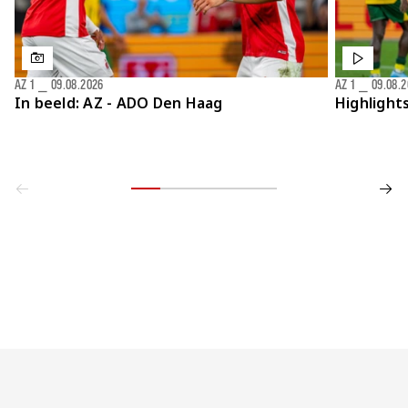
AZ 1
⎯
09.08.2026
AZ 1
⎯
09.08.
In beeld: AZ - ADO Den Haag
Highlight