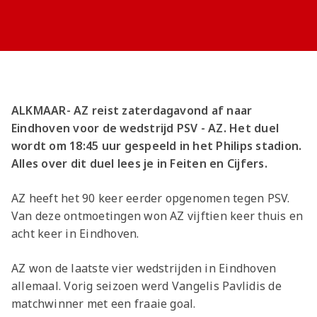
Meeting &
Seizoenarrangement
Grand Café Van
BUSINESS
Nieuws
AZ 1
Over ons
Jeugdopleiding
Events
Nieuws
Gaal
TICKETS
Laatste
AZ
AZ Vrouwen
Jong AZ
Historie
Grand Café Van Gaal
Lid worden
Over de foundation
Vacatures
Over de AZ
Onder 19
Jong AZ
Nieuws
Seizoenkaart
AZ Vrouwen
Seizoenkaart
Seizoenkaart
Prijzenkast
AFAS Stadion
Praktische
Evenementen
Nieuws
Jeugdopleiding
Onder 17
Vrouwen
LOG IN
AZ 1
Nieuws
Nieuws
Nieuws
Jaarrekening
informatie
De vriendjes van AZ
Youth League
Onder 16
Onder 17
Jong AZ
Juniorclubs
AZ
Selectie
Selectie
Selectie
Media
Kinderfeestje
Voetbalschool
Bestel nu je
Onder 15
Onder 16
Vrouwen
Wedstrijden
Wedstrijden
Wedstrijden
Onze cultuur
Victor
AFAS
ALKMAAR- AZ reist zaterdagavond af naar
seizoenkaart
Onder 14
AZ Jeugd
AZ Foundation
Jong
Nieuws
Trainingscomplex
Eindhoven voor de wedstrijd PSV - AZ. Het duel
AZ Clubkaart
Onder 13
Jongens
wordt om 18:45 uur gespeeld in het Philips stadion.
AZ
Nieuws
Uitregistratie
Onder 12
Werken bij AZ
Alles over dit duel lees je in Feiten en Cijfers.
Nieuws
Resale
Onder 11
AZ Jeugd
video's
Praktische informatie
AZ heeft het 90 keer eerder opgenomen tegen PSV.
Meiden
AZ
Zet wedstrijden in je
Van deze ontmoetingen won AZ vijftien keer thuis en
Jeugdopleiding
agenda
acht keer in Eindhoven.
AZ
AZ Vrouwen
Business
AZ won de laatste vier wedstrijden in Eindhoven
seizoenkaart
allemaal. Vorig seizoen werd Vangelis Pavlidis de
Jong AZ Seizoenkaart
matchwinner met een fraaie goal.