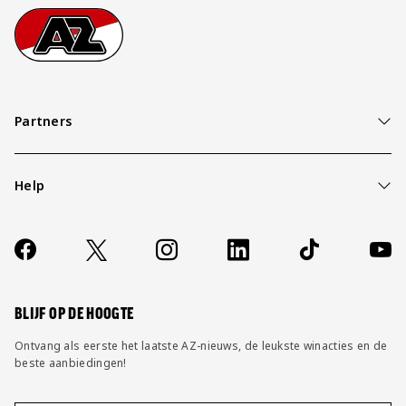
Footer
Ga naar onze homepage
Partners
Help
Over ons
Contact
Socials
https://www.facebook.com/AZAlkmaar
X
Instagram
LinkedIn
TikTok
YouT
FAQ
Wijzig privacy instellingen
BLIJF OP DE HOOGTE
Ontvang als eerste het laatste AZ-nieuws, de leukste winacties en de
beste aanbiedingen!