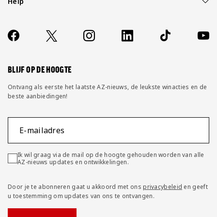
Help
Over ons
Contact
Socials
https://www.facebook.com/AZAlkmaar
X
Instagram
LinkedIn
TikTok
YouT
FAQ
Wijzig privacy instellingen
BLIJF OP DE HOOGTE
Ontvang als eerste het laatste AZ-nieuws, de leukste winacties en de
beste aanbiedingen!
E-mailadres
Ik wil graag via de mail op de hoogte gehouden worden van alle
AZ-nieuws updates en ontwikkelingen.
Door je te abonneren gaat u akkoord met ons
privacybeleid
en geeft
u toestemming om updates van ons te ontvangen.