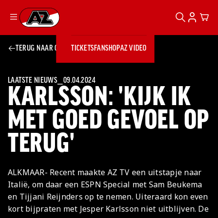
ZOEKEN
ACCOUN
CAR
Ga naar onze homepage
TERUG NAAR OVERZICHT
TICKETS
FANSHOP
AZ VIDEO
ZOEKEN
Zoeken
Sluiten
TICKETS
FANSHOP
LAATSTE NIEUWS
⎯
09.04.2024
KARLSSON: 'KIJK IK
AZ VIDEO
TICKETS
BUSINESS
BUSINESS
MET GOED GEVOEL OP
TERUG'
AZ 1
AZ Business
Wat is AZ
Kees Kist
Bestel je
Business?
Hospitality
Lounge
AZ
seizoenkaart
ALKMAAR- Recent maakte AZ TV een uitstapje naar
AZ Business
Georg Kessler
VROUWEN
NIEUWS
TEAMS
CLUB & FANS
JEUGDOPLEIDING
Nieuws
Italië, om daar een ESPN Special met Sam Beukema
Exposure
Events
Lounge
Teams
en Tijjani Reijnders op te nemen. Uiteraard kon even
Partnership
JONG AZ
Losse tickets
Skybox
Club & Fans
kort bijpraten met Jesper Karlsson niet uitblijven. De