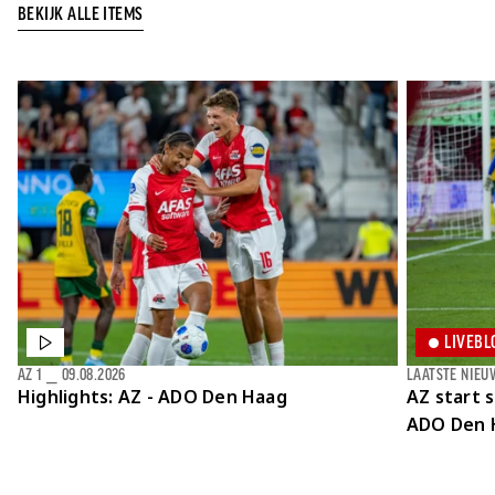
BEKIJK ALLE ITEMS
LIVEBL
AZ 1
⎯
09.08.2026
LAATSTE NIEU
Highlights: AZ - ADO Den Haag
AZ start 
ADO Den 