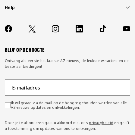
Help
Over ons
Contact
Socials
https://www.facebook.com/AZAlkmaar
X
Instagram
LinkedIn
TikTok
YouT
FAQ
Wijzig privacy instellingen
BLIJF OP DE HOOGTE
Ontvang als eerste het laatste AZ-nieuws, de leukste winacties en de
beste aanbiedingen!
E-mailadres
Ik wil graag via de mail op de hoogte gehouden worden van alle
AZ-nieuws updates en ontwikkelingen.
Door je te abonneren gaat u akkoord met ons
privacybeleid
en geeft
u toestemming om updates van ons te ontvangen.