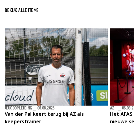
Jong AZ
BEKIJK ALLE ITEMS
Seizoenkaart
JEUGDOPLEIDING
⎯
06.08.2026
AZ 1
⎯
06.08.
Van der Pal keert terug bij AZ als
Het AFAS 
keeperstrainer
nieuwe se