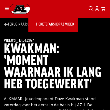
ZOEKEN
ACCOUN
CAR
Ga naar onze homepage
TERUG NAAR OVERZICHT
TICKETS
FANSHOP
AZ VIDEO
ZOEKEN
Zoeken
Sluiten
TICKETS
FANSHOP
VIDEO'S
⎯
13.04.2024
KWAKMAN:
AZ VIDEO
TICKETS
BUSINESS
BUSINESS
'MOMENT
WAARNAAR IK LANG
AZ 1
AZ Business
Wat is AZ
Kees Kist
Bestel je
HEB TOEGEWERKT'
Business?
Hospitality
Lounge
AZ
seizoenkaart
AZ Business
Georg Kessler
VROUWEN
NIEUWS
TEAMS
CLUB & FANS
JEUGDOPLEIDING
Nieuws
Exposure
Events
Lounge
Teams
ALKMAAR- Jeugdexponent Dave Kwakman stond
Partnership
JONG AZ
Losse tickets
Skybox
Club & Fans
zaterdag voor het eerst in de basis bij AZ 1. De