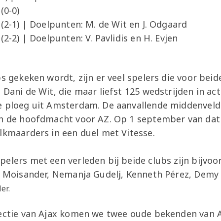
Z (0-0)
ax (2-1) | Doelpunten: M. de Wit en J. Odgaard
(2-2) | Doelpunten: V. Pavlidis en H. Evjen
bs gekeken wordt, zijn er veel spelers die voor be
 Dani de Wit, die maar liefst 125 wedstrijden in ac
e ploeg uit Amsterdam. De aanvallende middenvelde
in de hoofdmacht voor AZ. Op 1 september van dat
lkmaarders in een duel met Vitesse.
elers met een verleden bij beide clubs zijn bijvoo
as Moisander, Nemanja Gudelj, Kenneth Pérez, Demy
er.
lectie van Ajax komen we twee oude bekenden van A