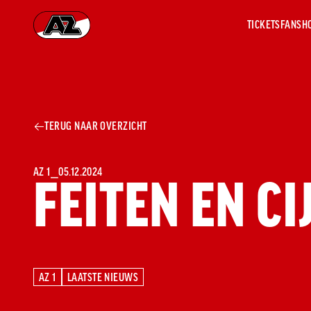
TICKETS
FANSH
Ga naar onze homepage
AZ 1
OVER
TERUG NAAR OVERZICHT
AZ
Hist
Seiz
Prij
AZ 1
⎯
05.12.2024
FEITEN EN CI
Nieu
Jaar
Sele
Medi
Weds
Onz
AZ 1
LAATSTE NIEUWS
AZ 1
LAATSTE NIEUWS
cult