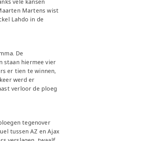
anks vele kansen
 Maarten Martens wist
ckel Lahdo in de
amma. De
 staan hiermee vier
s er tien te winnen,
keer werd er
ast verloor de ploeg
ploegen tegenover
duel tussen AZ en Ajax
s verslagen, twaalf