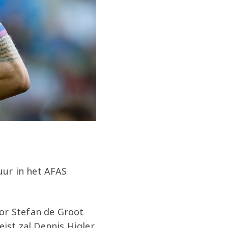
uur in het AFAS
oor Stefan de Groot
eist zal Dennis Higler