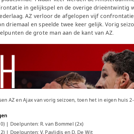
rontatie in gelijkspel en de overige drieëntwintig 
ederlaag. AZ verloor de afgelopen vijf confrontatie
won driemaal en speelde twee keer gelijk. Vorig sei
lpunten de grote man aan de kant van AZ.
ssen AZ en Ajax van vorig seizoen, toen het in eigen huis 2
gen
 (2-0) | Doelpunten: R. van Bommel (2x)
-2) | Doelpunten: V. Pavlidis en D. De Wit