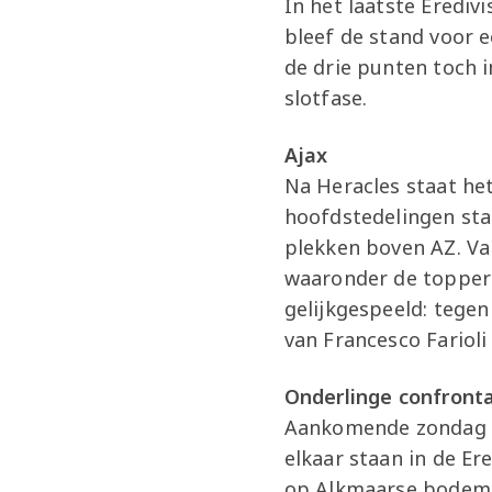
In het laatste Eredi
bleef de stand voor 
de drie punten toch 
slotfase.
Ajax
Na Heracles staat he
hoofdstedelingen st
plekken boven AZ. Va
waaronder de topper
gelijkgespeeld: tege
van Francesco Farioli
Onderlinge confronta
Aankomende zondag i
elkaar staan in de Er
op Alkmaarse bodem 