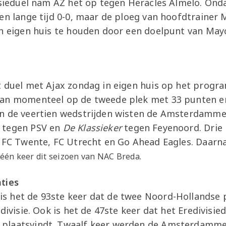
visieduel nam AZ het op tegen Heracles Almelo. Ond
een lange tijd 0-0, maar de ploeg van hoofdtrainer
in eigen huis te houden door een doelpunt van May
t duel met Ajax zondag in eigen huis op het progr
aan momenteel op de tweede plek met 33 punten en
n de veertien wedstrijden wisten de Amsterdammer
 tegen PSV en
De Klassieker
tegen Feyenoord. Drie 
n FC Twente, FC Utrecht en Go Ahead Eagles. Daarna
één keer dit seizoen van NAC Breda.
ties
s het de 93ste keer dat de twee Noord-Hollandse 
edivisie. Ook is het de 47ste keer dat het Eredivisie
plaatsvindt. Twaalf keer werden de Amsterdammer