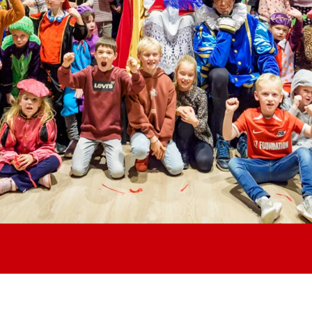
Jong AZ
Seizoenkaart