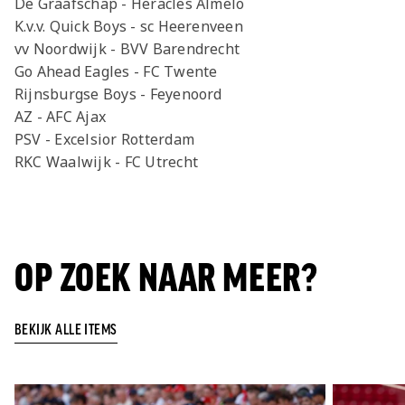
De Graafschap - Heracles Almelo
K.v.v. Quick Boys - sc Heerenveen
vv Noordwijk - BVV Barendrecht
Go Ahead Eagles - FC Twente
Rijnsburgse Boys - Feyenoord
AZ - AFC Ajax
PSV - Excelsior Rotterdam
RKC Waalwijk - FC Utrecht
OP ZOEK NAAR MEER?
BEKIJK ALLE ITEMS