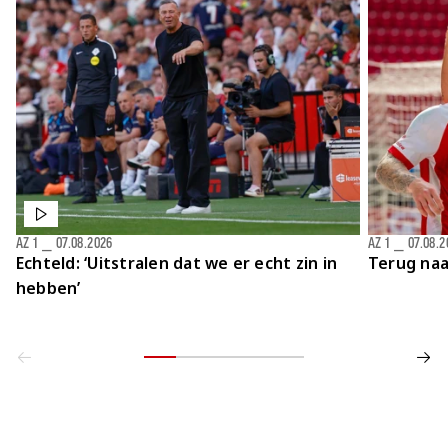
AZ 1
⎯
07.08.2026
AZ 1
⎯
07.08.2
Echteld: ‘Uitstralen dat we er echt zin in
Terug naa
hebben’