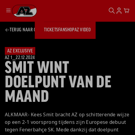
ZOEKEN
ACCOUN
CAR
Ga naar onze homepage
TERUG NAAR OVERZICHT
TICKETS
FANSHOP
AZ VIDEO
ZOEKEN
Zoeken
Sluiten
TICKETS
FANSHOP
AZ EXCLUSIVE
AZ VIDEO
TICKETS
BUSINESS
AZ 1
⎯
22.12.2024
SMIT WINT
BUSINESS
DOELPUNT VAN DE
AZ 1
AZ Business
MAAND
Wat is AZ
Kees Kist
Bestel je
Business?
Hospitality
Lounge
AZ
seizoenkaart
AZ Business
Georg Kessler
VROUWEN
NIEUWS
TEAMS
CLUB & FANS
JEUGDOPLEIDING
Nieuws
ALKMAAR- Kees Smit bracht AZ op schitterende wijze
Exposure
Events
Lounge
Teams
op een 2-1 voorsprong tijdens zijn Europese debuut
Partnership
JONG AZ
Losse tickets
Skybox
Club & Fans
tegen Fenerbahçe SK. Mede dankzij dat doelpunt