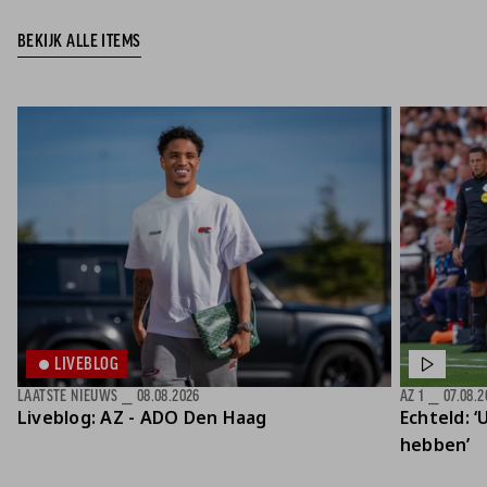
Jong AZ
BEKIJK ALLE ITEMS
Seizoenkaart
LIVEBLOG
LAATSTE NIEUWS
⎯
08.08.2026
AZ 1
⎯
07.08.2
Liveblog: AZ - ADO Den Haag
Echteld: ‘
hebben’