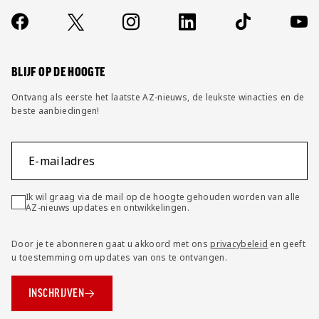
Over ons
Contact
Socials
https://www.facebook.com/AZAlkmaar
X
Instagram
LinkedIn
TikTok
YouT
FAQ
Wijzig privacy instellingen
BLIJF OP DE HOOGTE
Ontvang als eerste het laatste AZ-nieuws, de leukste winacties en de
beste aanbiedingen!
E-mailadres
Ik wil graag via de mail op de hoogte gehouden worden van alle
AZ-nieuws updates en ontwikkelingen.
Door je te abonneren gaat u akkoord met ons
privacybeleid
en geeft
u toestemming om updates van ons te ontvangen.
INSCHRIJVEN