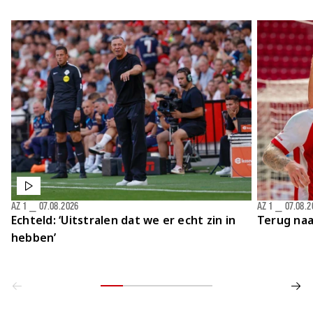
AZ 1
⎯
07.08.2026
AZ 1
⎯
07.08.2
Echteld: ‘Uitstralen dat we er echt zin in
Terug naa
hebben’