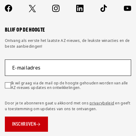
Over ons
Contact
Socials
https://www.facebook.com/AZAlkmaar
X
Instagram
LinkedIn
TikTok
YouT
FAQ
Wijzig privacy instellingen
BLIJF OP DE HOOGTE
Ontvang als eerste het laatste AZ-nieuws, de leukste winacties en de
beste aanbiedingen!
E-mailadres
Ik wil graag via de mail op de hoogte gehouden worden van alle
AZ-nieuws updates en ontwikkelingen.
Door je te abonneren gaat u akkoord met ons
privacybeleid
en geeft
u toestemming om updates van ons te ontvangen.
INSCHRIJVEN