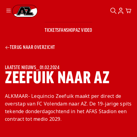
ZOEKEN
ACCOUN
CAR
Ga naar onze homepage
TICKETS
FANSHOP
AZ VIDEO
ZOEKEN
Zoeken
Sluiten
TICKETS
TERUG NAAR OVERZICHT
FANSHOP
AZ VIDEO
TICKETS
BUSINESS
BUSINESS
LAATSTE NIEUWS
⎯
01.02.2024
ZEEFUIK NAAR AZ
AZ 1
AZ Business
Wat is AZ
Kees Kist
ALKMAAR- Lequincio Zeefuik maakt per direct de
Bestel je
overstap van FC Volendam naar AZ. De 19-jarige spits
Business?
Hospitality
Lounge
AZ
seizoenkaart
tekende donderdagochtend in het AFAS Stadion een
AZ Business
Georg Kessler
VROUWEN
NIEUWS
TEAMS
CLUB & FANS
JEUGDOPLEIDING
Nieuws
contract tot medio 2029.
Exposure
Events
Lounge
Teams
Partnership
JONG AZ
Losse tickets
Skybox
Club & Fans