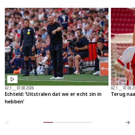
AZ 1
⎯
07.08.2026
AZ 1
⎯
07.08.2
Echteld: ‘Uitstralen dat we er echt zin in
Terug naa
hebben’