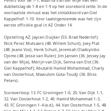
Peters voor de 1-7, waarna Van der Mije met een
dubbelslag de 1-8 en 1-9 op het scorebord zette. In de
voorlaatste minuut was het slotakkoord van Giel
Kappelhof: 1-10. Voor laatstgenoemde was het zijn
eerste officiële goal in AZ Onder 14.
Opstelling AZ: Jaycen Duijker (55. Brad Nederlof);
Nick Perez Mutsaers (48. Willem Schuit), Joey Plat
(48. Jeano Vos), Henk Schuit, Jeremiah Oladoyinbo
Ojomo (48. Jesse van Ruler); Jim Jansen (36. Jessey Jay
van der Mije), Merijn van Dijk, Senna van Elst (36.
Giel Kappelhof); Abutalib Hamid Mohammad, Charly
van Oosterhout, Mawulom Gota-Toudji (36. Bliss
Peters).
Scoreverloop: 13. FC Groningen 1-0, 20. Van Dijk 1-1,
32. Van Oosterhout 1-2, 40. Hamid Mohammad 1-3,
43. FC Groningen 1-4 (e.d.), 44. Van Oosterhout 1-5, 48.