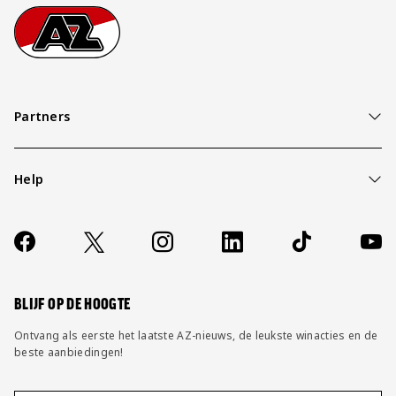
Footer
Ga naar onze homepage
Partners
Help
Over ons
Contact
Socials
https://www.facebook.com/AZAlkmaar
X
Instagram
LinkedIn
TikTok
YouT
FAQ
Wijzig privacy instellingen
BLIJF OP DE HOOGTE
Ontvang als eerste het laatste AZ-nieuws, de leukste winacties en de
beste aanbiedingen!