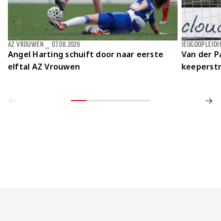
AZ VROUWEN
⎯
07.08.2026
JEUGDOPLEIDI
Angel Harting schuift door naar eerste
Van der Pa
elftal AZ Vrouwen
keeperstr