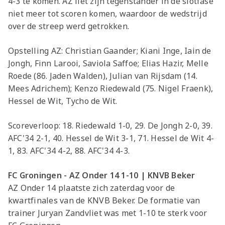
4-3 te komen. AZ liet zijn tegenstander in de slotfase
niet meer tot scoren komen, waardoor de wedstrijd
over de streep werd getrokken.
Opstelling AZ: Christian Gaander; Kiani Inge, Iain de
Jongh, Finn Larooi, Saviola Saffoe; Elias Hazir, Melle
Roede (86. Jaden Walden), Julian van Rijsdam (14.
Mees Adrichem); Kenzo Riedewald (75. Nigel Fraenk),
Hessel de Wit, Tycho de Wit.
Scoreverloop: 18. Riedewald 1-0, 29. De Jongh 2-0, 39.
AFC'34 2-1, 40. Hessel de Wit 3-1, 71. Hessel de Wit 4-
1, 83. AFC'34 4-2, 88. AFC'34 4-3.
FC Groningen - AZ Onder 14 1-10 | KNVB Beker
AZ Onder 14 plaatste zich zaterdag voor de
kwartfinales van de KNVB Beker. De formatie van
trainer Juryan Zandvliet was met 1-10 te sterk voor